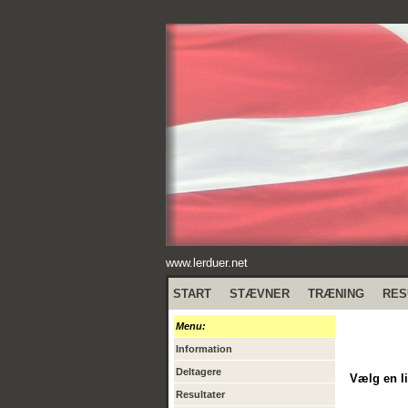
www.lerduer.net
START
STÆVNER
TRÆNING
RES
Menu:
Information
Deltagere
Vælg en li
Resultater