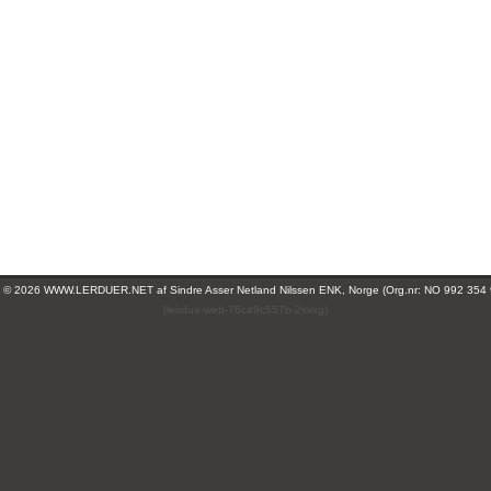
ht © 2026 WWW.LERDUER.NET af
Sindre Asser Netland Nilssen ENK, Norge (Org.nr: NO 992 354
(leirdue-web-76c49c557b-2xvxg)