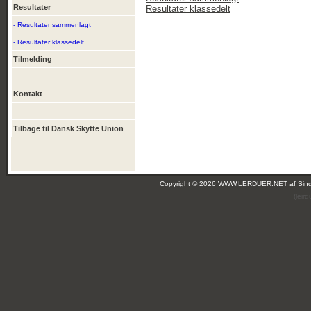
Resultater
Resultater klassedelt
- Resultater sammenlagt
- Resultater klassedelt
Tilmelding
Kontakt
Tilbage til Dansk Skytte Union
Copyright © 2026 WWW.LERDUER.NET af
Sin
(leir