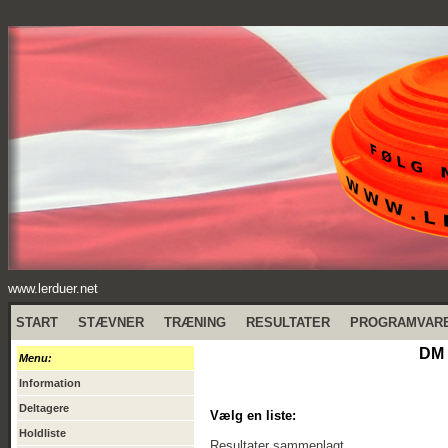
www.lerduer.net
START
STÆVNER
TRÆNING
RESULTATER
PROGRAMVAR
DM 
Menu:
Information
Deltagere
Vælg en liste:
Holdliste
Resultater sammenlagt