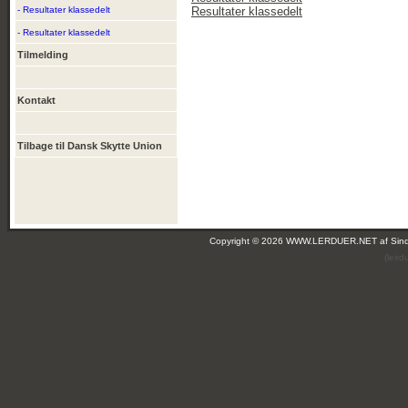
- Resultater klassedelt
Resultater klassedelt
- Resultater klassedelt
Tilmelding
Kontakt
Tilbage til Dansk Skytte Union
Copyright © 2026 WWW.LERDUER.NET af
Sin
(leir