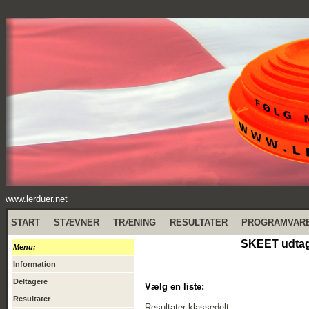
www.lerduer.net
START
STÆVNER
TRÆNING
RESULTATER
PROGRAMVAR
SKEET udtag
Menu:
Information
Deltagere
Vælg en liste:
Resultater
Resultater klassedelt