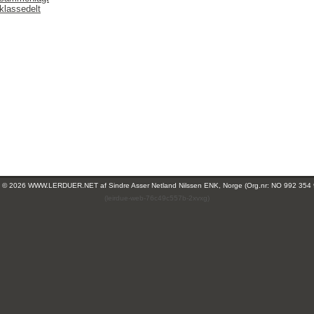
klassedelt
ht © 2026 WWW.LERDUER.NET af
Sindre Asser Netland Nilssen ENK, Norge (Org.nr: NO 992 354
(leirdue-web-76c49c557b-2xvxg)