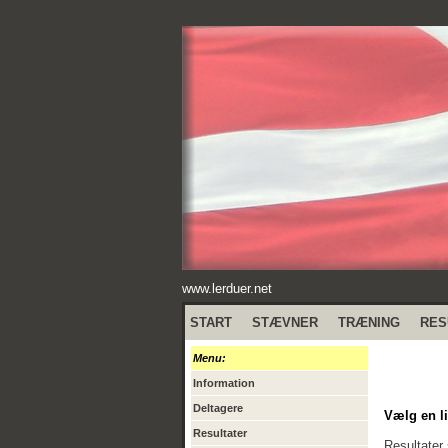
www.lerduer.net
START
STÆVNER
TRÆNING
RES
Menu:
Information
Deltagere
Vælg en li
Resultater
Resultater