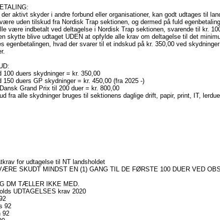
ETALING:
 der aktivt skyder i andre forbund eller organisationer, kan godt udtages til 
 være uden tilskud fra Nordisk Trap sektionen, og dermed på fuld egenbetalin
lle være indbetalt ved deltagelse i Nordisk Trap sektionen, svarende til kr. 10
en skytte blive udtaget UDEN at opfylde alle krav om deltagelse til det minim
ves egenbetalingen, hvad der svarer til et indskud på kr. 350,00 ved skydninger 
r.
UD:
 100 duers skydninger = kr. 350,00
 150 duers GP skydninger = kr. 450,00 (fra 2025 -)
ansk Grand Prix til 200 duer = kr. 800,00
d fra alle skydninger bruges til sektionens daglige drift, papir, print, IT, l
tkrav for udtagelse til NT landsholdet
VÆRE SKUDT MINDST EN (1) GANG TIL DE FØRSTE 100 DUER VED OB
G DM TÆLLER IKKE MED.
olds UDTAGELSES krav 2020
92
s 92
n 92