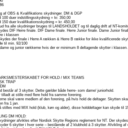
90
86
ng af OBS & Kvalifikations skydninger. DM & DGP
 100 duer indstillingsskydning = kr. 350,00
 150 duer kvalifikationsskydning = kr. 450,00
d fra alle skydninger bruges til LANDSHOLDET og til daglig drift af NT-komit
des DIF Herre finale. DIF Dame finale. Herre Junior finale. Dame Junior final
re i klassen
ydes der finale i Herre A rækken & Herre B række for ikke kvalificerede skytt
e til min. 92/100
dame og junior rækkerne hvis der er minimum 8 deltagende skytter i klassen.
RKSMESTERSKABET FOR HOLD / MIX TEAMS
SK TRAP
 DM
ld består af 3 skytter. Dette gælder både herre- som dame/ juniorhold.
r tilladt at stille med flere hold fra samme forening.
erne skal være medlem af den forening, på hvis hold de deltager. Skytten sk
 fra 1 jan.
 stilles med MIX hold (klub, køn og alder), disse holddeltager kan skyde til 1
LING DM HOLD:
skydninger afvikles efter Nordisk Skytte Regions reglement for NT. Der skydes 
kyder 6 skytter i hver serie – bestående af 2 klubhold á 3 skytter. Afvikling af e