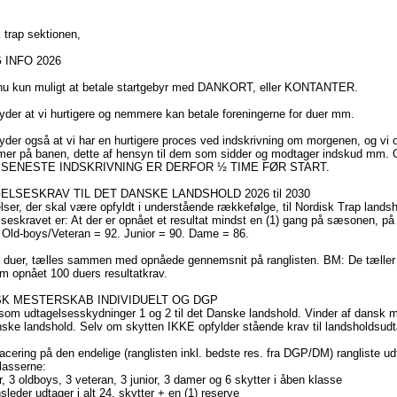
 trap sektionen,
 INFO 2026
 nu kun muligt at betale startgebyr med DANKORT, eller KONTANTER.
yder at vi hurtigere og nemmere kan betale foreningerne for duer mm.
yder også at vi har en hurtigere proces ved indskrivning om morgenen, og vi op
r på banen, dette af hensyn til dem som sidder og modtager indskud mm. Ogs
er. SENESTE INDSKRIVNING ER DERFOR ½ TIME FØR START.
ELSESKRAV TIL DET DANSKE LANDSHOLD 2026 til 2030
lser, der skal være opfyldt i understående rækkefølge, til Nordisk Trap landsho
seskravet er: At der er opnået et resultat mindst en (1) gang på sæsonen, p
 Old-boys/Veteran = 92. Junior = 90. Dame = 86.
0 duer, tælles sammen med opnåede gennemsnit på ranglisten. BM: De tæller 
m opnået 100 duers resultatkrav.
SK MESTERSKAB INDIVIDUELT OG DGP
som udtagelsesskydninger 1 og 2 til det Danske landshold. Vinder af dansk m
ske landshold. Selv om skytten IKKE opfylder stående krav til landsholdsudt
lacering på den endelige (ranglisten inkl. bedste res. fra DGP/DM) rangliste ud
lasserne:
r, 3 oldboys, 3 veteran, 3 junior, 3 damer og 6 skytter i åben klasse
sleder udtager i alt 24. skytter + en (1) reserve