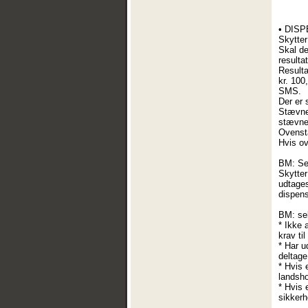
• DISPE
Skytter
Skal de
resulta
Resulta
kr. 100
SMS.
Der er 
Stævnet
stævnel
Ovenstå
Hvis ov
BM: Sek
Skytter
udtages
dispens
BM: sek
* Ikke 
krav ti
* Har u
deltage
* Hvis 
landsho
* Hvis 
sikkerh