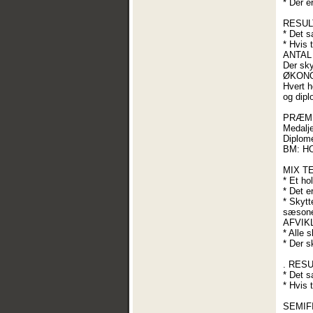
* Der er
RESUL
* Det s
* Hvis 
ANTAL
Der sky
ØKONO
Hvert h
og dipl
PRÆMI
Medalje
Diplomer
BM: H
MIX T
* Et ho
* Det e
* Skytt
sæsonen
AFVIK
* Alle 
* Der s
. RES
* Det s
* Hvis 
SEMIF