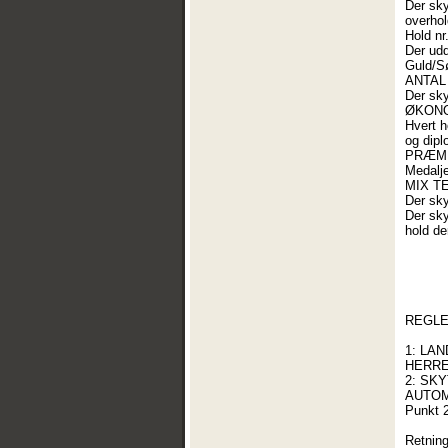
Der sky
overhol
Hold nr
Der udd
Guld/Sø
ANTAL
Der sky
ØKONO
Hvert h
og dipl
PRÆMI
Medalje
MIX T
Der sky
Der sky
hold de
REGLE
1: LA
HERRE
2: SK
AUTOM
Punkt 2
Retning