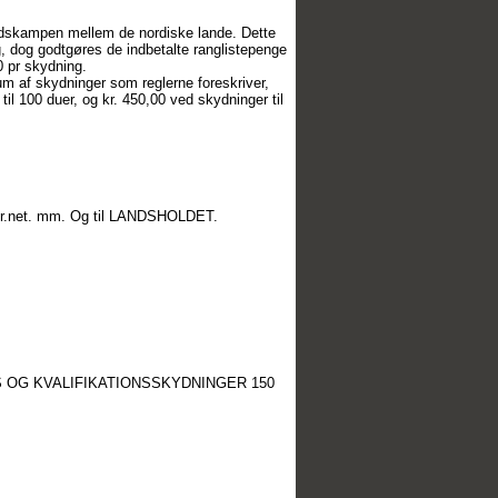
landskampen mellem de nordiske lande. Dette
g, dog godtgøres de indbetalte ranglistepenge
0 pr skydning.
um af skydninger som reglerne foreskriver,
til 100 duer, og kr. 450,00 ved skydninger til
erduer.net. mm. Og til LANDSHOLDET.
S OG KVALIFIKATIONSSKYDNINGER 150