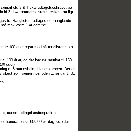
il seniorhold 3 & 4 skal udtagelseskravet på
rhold 3 til 4 sammensættes stærkest muligt
tages fra Ranglisten, udtages de manglende
ater må max være 1 år gammel.
 første 100 duer også med på ranglisten som
til 100 duer, og det bedste resultat til 150
200 duer)
ing af 3 mandshold til landskampen. Der er
ar skudt som senior i perioden 1. januar til 31
ten
ste, uanset udtagelsestidspunktet.
 honorar på kr. 600,00 pr. dag. Gælder