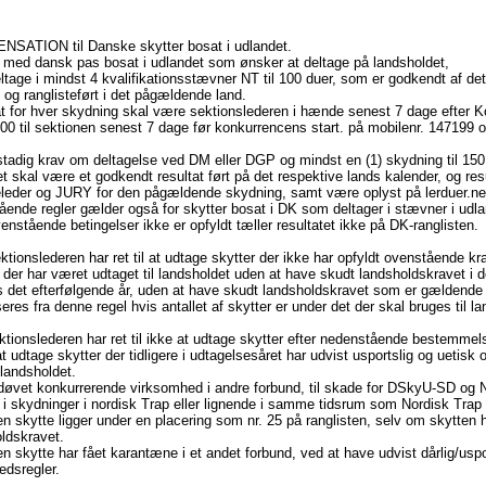
NSATION til Danske skytter bosat i udlandet.
 med dansk pas bosat i udlandet som ønsker at deltage på landsholdet,
ltage i mindst 4 kvalifikationsstævner NT til 100 duer, som er godkendt af de
t og ranglisteført i det pågældende land.
t for hver skydning skal være sektionslederen i hænde senest 7 dage efter K
,00 til sektionen senest 7 dage før konkurrencens start. på mobilenr. 147199 o
stadig krav om deltagelse ved DM eller DGP og mindst en (1) skydning til 150
 skal være et godkendt resultat ført på det respektive lands kalender, og res
eder og JURY for den pågældende skydning, samt være oplyst på lerduer.net 
ende regler gælder også for skytter bosat i DK som deltager i stævner i udla
enstående betingelser ikke er opfyldt tæller resultatet ikke på DK-ranglisten.
tionslederen har ret til at udtage skytter der ikke har opfyldt ovenstående kr
 der har været udtaget til landsholdet uden at have skudt landsholdskravet
 det efterfølgende år, uden at have skudt landsholdskravet som er gældende
eres fra denne regel hvis antallet af skytter er under det der skal bruges til 
tionslederen har ret til ikke at udtage skytter efter nedenstående bestemmels
at udtage skytter der tidligere i udtagelsesåret har udvist usportslig og uetisk 
l landsholdet.
døvet konkurrerende virksomhed i andre forbund, til skade for DSkyU-SD og Nor
 i skydninger i nordisk Trap eller lignende i samme tidsrum som Nordisk Trap
en skytte ligger under en placering som nr. 25 på ranglisten, selv om skytten h
ldskravet.
en skytte har fået karantæne i et andet forbund, ved at have udvist dårlig/uspo
edsregler.