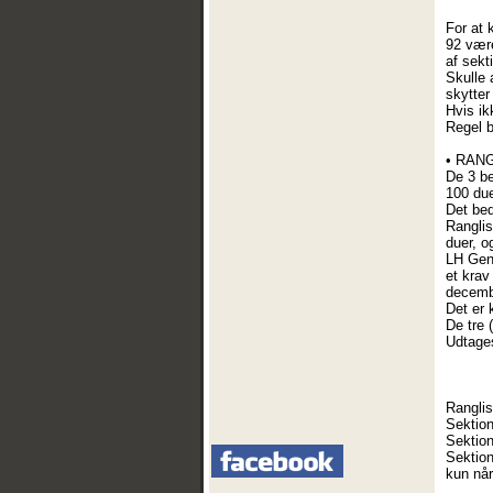
For at 
92 være
af sek
Skulle 
skytter
Hvis ik
Regel b
• RAN
De 3 be
100 due
Det bed
Ranglis
duer, o
LH Gen
et krav
decemb
Det er 
De tre 
Udtages
Ranglis
Sektion
Sektion
Sektio
kun når