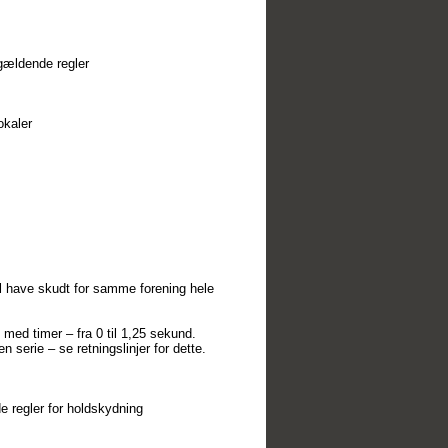
 gældende regler
okaler
al have skudt for samme forening hele
med timer – fra 0 til 1,25 sekund.
n serie – se retningslinjer for dette.
de regler for holdskydning