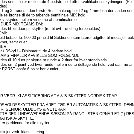
des semifinaler mellem de 4 bedste hold efter kvalifikationsskydningen. (Ret 
des)
. 1 og 3 mødes i den første Semifinale og hold 2 og 4 mødes i den anden sem
eles bronze til de to tabende semifinale MIX hold
lv skydes mellem vinderne af semifinalerne.
 DUER MIX TEAMS DM:
des til 75 duer pr. skytte, (ret til evt. ændring forbeholdes)
MI:
old betaler kr. 800,00 pr hold til Sektionen som bærer udgifter til medaljer, pok
omer, samt duer.
ER:
r / DSkyU – Diplomer til de 4 bedste hold
EAMS FINALER AFVIKLES SOM FØLGENDE
des til 10 duer pr skytte pr runde = 2 duer fra hver standplads
des om 2 point ved hver runde mellem de to deltagende hold, ved samme antal 
r FØRST opnår 6 point har vundet.
R VEDR. KLASSIFICERING AF A & B SKYTTER NORDISK TRAP
NDSHOLDSSKYTTER FRA ÅRET FØR ER AUTOMATISK A-SKYTTER. DE
R, SENIOR, OLDBOYS & VETERAN
YTTE DER I INDEVÆRENDE SÆSON PÅ RANGLISTEN OPNÅR ET (1) RES
ATISK A-SKYTTE.
 er gældende for alle skytter.
slinjer vedr. klassificering