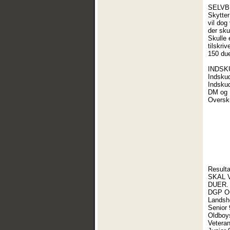
SELVB
Skytter
vil dog
der sku
Skulle 
tilskri
150 due
INDSK
Indskud
Indskud
DM og D
Oversku
Resulta
SKAL 
DUER.
DGP O
Landsh
Senior 
Oldboy
Vetera