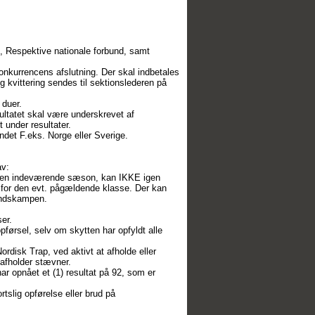
t, Respektive nationale forbund, samt
onkurrencens afslutning. Der skal indbetales
g kvittering sendes til sektionslederen på
 duer.
ultatet skal være underskrevet af
under resultater.
ndet F.eks. Norge eller Sverige.
av:
 i den indeværende sæson, kan IKKE igen
 for den evt. pågældende klasse. Der kan
landskampen.
er.
opførsel, selv om skytten har opfyldt alle
disk Trap, ved aktivt at afholde eller
 afholder stævner.
ar opnået et (1) resultat på 92, som er
rtslig opførelse eller brud på