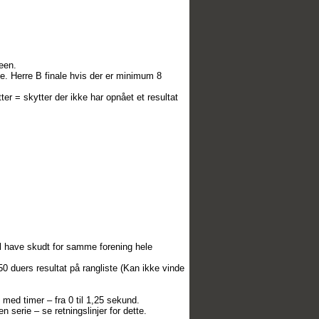
een.
e. Herre B finale hvis der er minimum 8
er = skytter der ikke har opnået et resultat
al have skudt for samme forening hele
50 duers resultat på rangliste (Kan ikke vinde
med timer – fra 0 til 1,25 sekund.
n serie – se retningslinjer for dette.