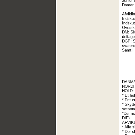
Junior 
Damer 
Afvikli
Indskud
Indskud
Oversku
DM: Sky
deltage
DGP: Sk
svarend
Samt i 
DANMA
NORDI
HOLD:
* Et ho
* Det e
* Skytt
sæsonen
*Der må
DIF)
AFVIK
* Alle 
* Der s