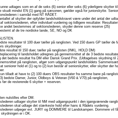
kunne udtages som en af de seks (6) senior eller seks (6) yderligere skytter t
 skudt mindst EN (1) gang på sæsonen, gælder også for juniorskytte. Senio
tionslederen i samråd med NT RÅDET.
antallet af skytter der opfylder landsholdskravet være under det antal der ud
 af sektionslederen, efter individuel vurdering og tidligere resultater. Result
ke andet bestemmes af sektionslederen, skyder denne som reserve (25)
estemt af de tre nordiske lande, SE, NO og DK
GLISTEN.
dste resultater til 100 duer tæller på ranglisten. Ved 150 duers GP tæller de
rs skydninger.
ste resultat til 150 duer, tæller på ranglisten (INKL. HOLD DM)
teplacering til landsholdet udregnes på gennemsnittet af de 3 bedste resultater 
g det bedste resultat fra DM eller Dansk Grand Prix. (Udtagelses skydning til 
nemsnittet på ranglisten, afgør som udgangspunkt landsholdets Sammensætn
 at seniorer hold et (1) og to (2) kun består af seniorskytter, eller skytter der h
er.
kun tilladt at have to (2) 100 duers OBS resultater fra samme bane på ranglis
(3) bedste Damer, Junior, Oldboys & Veteran (V60 & V70) på ranglisten,
 før de resterende 6 skytter + reserven.
ten nulstilles efter DM.
slederen udtager skytter til NM med udgangspunkt i den igangværende rangli
slederen skal udtage det stærkeste hold efter hans & Rådets vurdering.
nslederen udpeger evt. JURY og DOMMERE til Landskampen. Dommere vil få et
 skydningen er i DK.