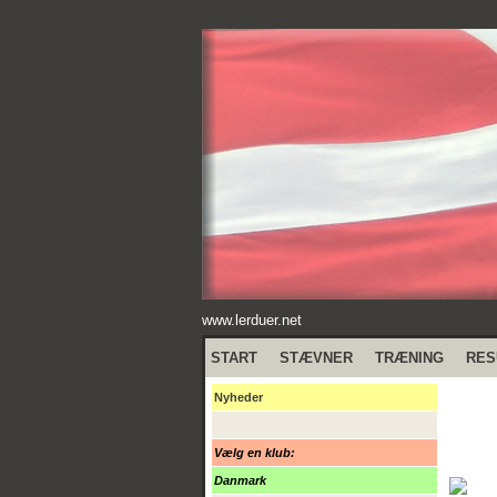
www.lerduer.net
START
STÆVNER
TRÆNING
RES
Nyheder
Vælg en klub:
Danmark