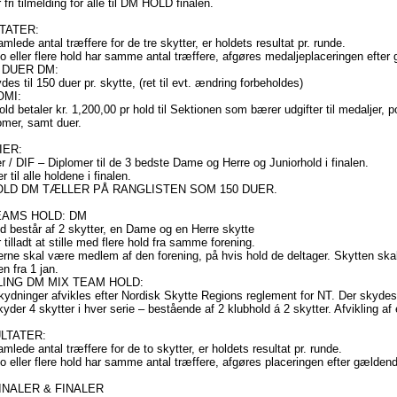
 fri tilmelding for alle til DM HOLD finalen.
TATER:
amlede antal træffere for de tre skytter, er holdets resultat pr. runde.
to eller flere hold har samme antal træffere, afgøres medaljeplaceringen efter
 DUER DM:
des til 150 duer pr. skytte, (ret til evt. ændring forbeholdes)
MI:
old betaler kr. 1,200,00 pr hold til Sektionen som bærer udgifter til medaljer, p
omer, samt duer.
ER:
r / DIF – Diplomer til de 3 bedste Dame og Herre og Juniorhold i finalen.
 til alle holdene i finalen.
OLD DM TÆLLER PÅ RANGLISTEN SOM 150 DUER.
EAMS HOLD: DM
ld består af 2 skytter, en Dame og en Herre skytte
r tilladt at stille med flere hold fra samme forening.
erne skal være medlem af den forening, på hvis hold de deltager. Skytten sk
 fra 1 jan.
LING DM MIX TEAM HOLD:
skydninger afvikles efter Nordisk Skytte Regions reglement for NT. Der skydes 
kyder 4 skytter i hver serie – bestående af 2 klubhold á 2 skytter. Afvikling af e
ULTATER:
amlede antal træffere for de to skytter, er holdets resultat pr. runde.
to eller flere hold har samme antal træffere, afgøres placeringen efter gælden
INALER & FINALER