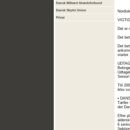
Dansk Militært Idrædsforbund
Dansk Skytte Union
Nordisk
Privat
VIGTIG
Det er
Det bet
Det bet
ankomme
start
UDTAG
Betinge
Udtagel
Senior/
Ttil 20
ikke so
• DAN
Tæller 
det Dan
Efter p
aldersk
6 senio
Sektion