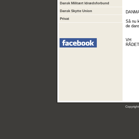
Dansk Militært Idrædsforbund
Dansk Skytte Union
DANMARK
Privat
Så nu k
de dans
VH
RÅDET
Copyrig