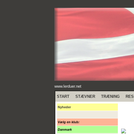
www.lerduer.net
START
STÆVNER
TRÆNING
RES
Nyheder
Vælg en klub:
Danmark