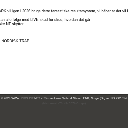
 vil igen i 2026 bruge dette fantastiske resultatsystem, vi håber at det vil
an alle følge med LIVE skud for skud, hvordan det går
ke NT skytter.
 NORDISK TRAP
ht © 2026 WWW.LERDUER.NET af
Sindre Asser Netland Nilssen ENK, Norge (Org.nr: NO 992 354
(leirdue-web-76c49c557b-5zcqw)