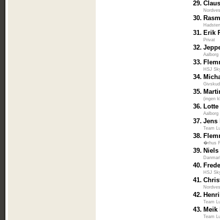
29.
Claus
Nordves
30.
Rasm
Hadsten
31.
Erik
Privat
32.
Jepp
Aalborg
33.
Flem
HSJ Sk
34.
Mich
Givskud
35.
Mart
(ingen k
36.
Lotte
Aalborg
37.
Jens
Team L
38.
Flem
�rhus F
39.
Niel
Danmar
40.
Frede
HSJ Sk
41.
Chris
Nordves
42.
Henr
Team L
43.
Meik
Team L