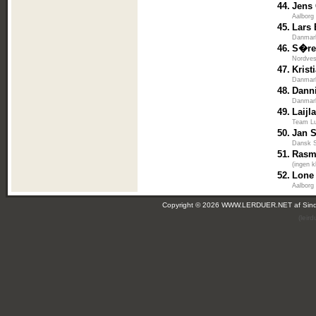
44.
Jens
Aalborg
45.
Lars 
Danmar
46.
S�re
Nordves
47.
Krist
Danmar
48.
Danni
Danmar
49.
Laijl
Team L
50.
Jan S
Dansk S
51.
Rasm
(ingen k
52.
Lone
Aalborg
Copyright © 2026 WWW.LERDUER.NET af
Sin
(leir