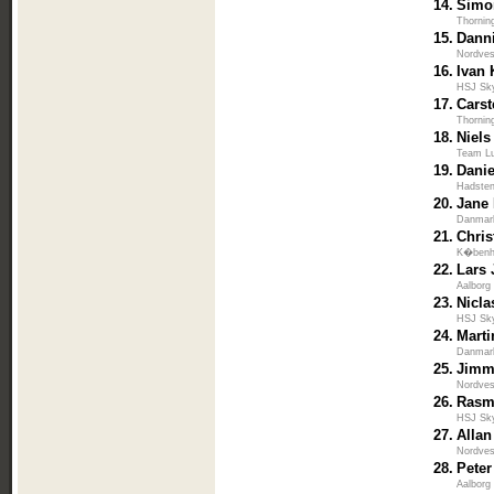
14.
Simo
Thornin
15.
Dann
Nordves
16.
Ivan
HSJ Sk
17.
Carst
Thornin
18.
Niels
Team L
19.
Dani
Hadsten
20.
Jane 
Danmar
21.
Chris
K�benha
22.
Lars
Aalborg
23.
Nicla
HSJ Sk
24.
Marti
Danmar
25.
Jimm
Nordves
26.
Rasm
HSJ Sk
27.
Alla
Nordves
28.
Pete
Aalborg