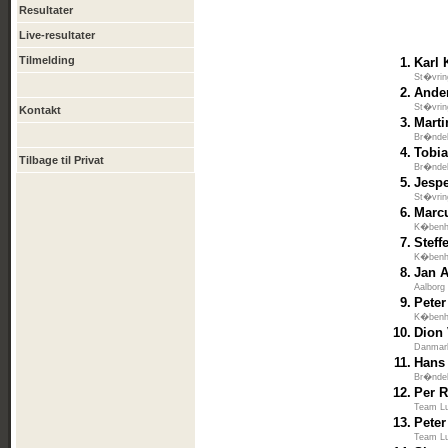
Resultater
Live-resultater
Tilmelding
1.
Karl 
St�vrin
2.
Ande
St�vrin
Kontakt
3.
Marti
Br�ndek
4.
Tobi
Tilbage til Privat
Br�ndek
5.
Jesp
St�vrin
6.
Marc
K�benha
7.
Stef
K�benha
8.
Jan 
Aalborg
9.
Pete
K�benha
10.
Dion
Danmar
11.
Hans
Br�ndek
12.
Per 
Team L
13.
Peter
Team L