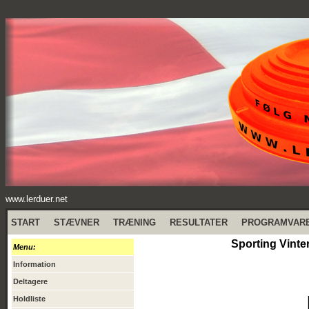
www.lerduer.net
START
STÆVNER
TRÆNING
RESULTATER
PROGRAMVAR
Sporting Vinte
Menu:
Information
Deltagere
Holdliste