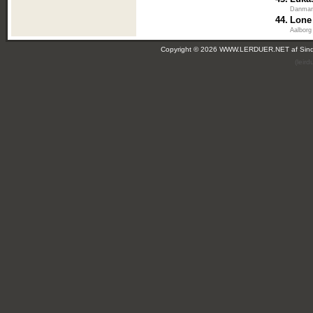
Danma
44.
Lone
Aalborg
Copyright © 2026 WWW.LERDUER.NET af
Sin
(leir