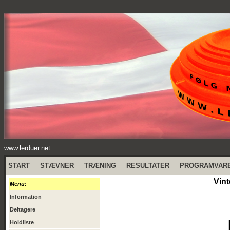
www.lerduer.net
START
STÆVNER
TRÆNING
RESULTATER
PROGRAMVAR
Vint
Menu:
Information
Deltagere
Holdliste