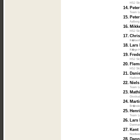
HSJ Sk
14.
Peter
Team L
15.
Pete
Aalborg
16.
Mikk
HSJ Sk
17.
Chris
K�benh
18.
Lars
K�ge-H
19.
Fred
HSJ Sk
20.
Flem
HSJ Sk
21.
Dani
Hadste
22.
Niels
Team L
23.
Math
Givskud
24.
Mart
Br�ndek
25.
Henr
Team L
26.
Lars 
Danma
27.
Kent
Nordves
28.
Dann