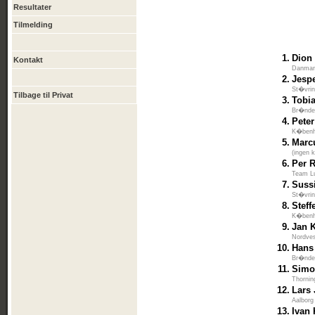
Resultater
Tilmelding
1.
Dion
Kontakt
Danma
2.
Jesp
St�vrin
Tilbage til Privat
3.
Tobi
Br�ndek
4.
Pete
K�benh
5.
Marc
(ingen k
6.
Per 
Team L
7.
Suss
St�vrin
8.
Stef
K�benh
9.
Jan 
Nordves
10.
Hans
Br�ndek
11.
Simo
Thornin
12.
Lars
Aalborg
13.
Ivan