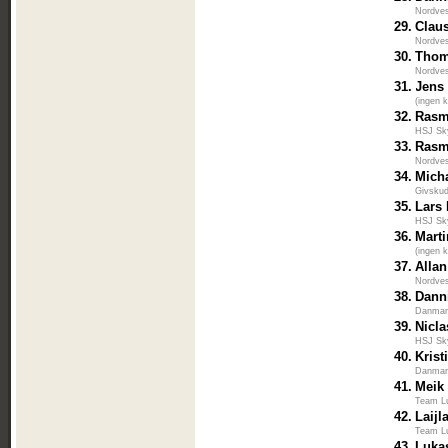
Nordves
29.
Clau
Nordves
30.
Thom
Nordves
31.
Jens
(ingen k
32.
Rasm
HSJ Sk
33.
Rasm
Nordves
34.
Mich
Givskud
35.
Lars 
HSJ Sk
36.
Mart
(ingen k
37.
Alla
Nordves
38.
Dann
Danma
39.
Nicla
HSJ Sk
40.
Krist
Danma
41.
Meik
Team L
42.
Laijl
Team L
43.
Luka