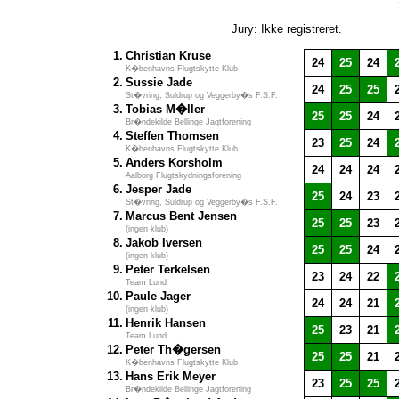
Jury: Ikke registreret.
1.
Christian Kruse
24
25
24
K�benhavns Flugtskytte Klub
2.
Sussie Jade
24
25
25
St�vring, Suldrup og Veggerby�s F.S.F.
3.
Tobias M�ller
25
25
24
Br�ndekilde Bellinge Jagtforening
4.
Steffen Thomsen
23
25
24
K�benhavns Flugtskytte Klub
5.
Anders Korsholm
24
24
24
Aalborg Flugtskydningsforening
6.
Jesper Jade
25
24
23
St�vring, Suldrup og Veggerby�s F.S.F.
7.
Marcus Bent Jensen
25
25
23
(ingen klub)
8.
Jakob Iversen
25
25
24
(ingen klub)
9.
Peter Terkelsen
23
24
22
Team Lund
10.
Paule Jager
24
24
21
(ingen klub)
11.
Henrik Hansen
25
23
21
Team Lund
12.
Peter Th�gersen
25
25
21
K�benhavns Flugtskytte Klub
13.
Hans Erik Meyer
23
25
25
Br�ndekilde Bellinge Jagtforening