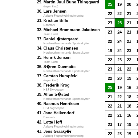
29.
Martin Juul Bune Thinggaard
25
19
20
(ingen klub)
30.
Lars Jensen
22
22
21
Aalborg Flugtskydningsforening
31.
Kristian Bille
23
25
21
Danmark
32.
Michael Brammann Jakobsen
23
24
21
Team Lund
33.
Daniel �stergaard
22
24
23
Nordvesthimmerlands Sportsskytter
34.
Claus Christensen
19
24
23
Nordvesthimmerlands Sportsskytter
35.
Henrik Jensen
22
23
22
Team Lund
36.
S�ren Duematic
23
21
22
Nordvesthimmerlands Sportsskytter
37.
Carsten Humpfeld
22
20
19
(ingen klub)
38.
Frederik Krog
25
19
16
HSJ Skydesport
39.
Allan S�sted
21
22
18
Nordvesthimmerlands Sportsskytter
40.
Rasmus Henriksen
22
21
18
HSJ Skydesport
41.
Jane Heikendorf
22
21
16
Danmark
42.
Lotte Hoff
23
17
19
Aalborg Flugtskydningsforening
43.
Jens Graakj�r
22
23
19
Aalborg Flugtskydningsforening