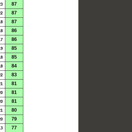
87
23
87
22
87
18
86
18
86
17
85
19
85
18
84
18
83
22
81
21
81
20
81
20
80
21
79
20
77
13