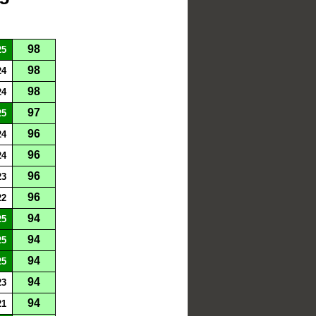
98
25
98
24
98
24
97
25
96
24
96
24
96
23
96
22
94
25
94
25
94
25
94
23
94
21