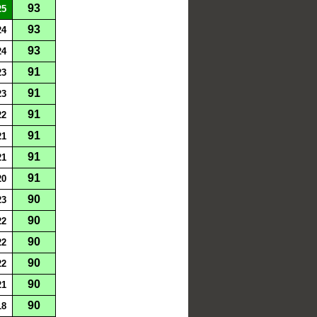
93
25
93
24
93
24
91
23
91
23
91
22
91
21
91
21
91
20
90
23
90
22
90
22
90
22
90
21
90
18