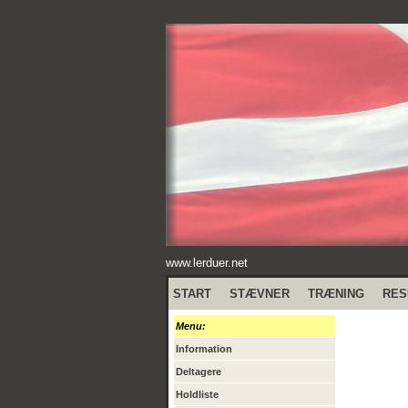
www.lerduer.net
START
STÆVNER
TRÆNING
RES
Menu:
Information
Deltagere
Holdliste