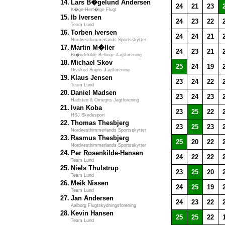
14.
Lars B�gelund Andersen
24
21
23
K�ge-Herf�lge Flugt
15.
Ib Iversen
24
23
22
Team Lund
16.
Torben Iversen
24
24
21
Nordvesthimmerlands Sportsskytter
17.
Martin M�ller
24
23
21
Br�ndekilde Bellinge Jagtforening
18.
Michael Skov
25
24
19
Givskud Sogns Jagtforening
19.
Klaus Jensen
23
24
22
Team Lund
20.
Daniel Madsen
23
24
23
Hadsten & Omegns Jagtforening
21.
Ivan Koba
23
25
22
HSJ Skydesport
22.
Thomas Thesbjerg
23
25
23
Nordvesthimmerlands Sportsskytter
23.
Rasmus Thesbjerg
25
20
22
Nordvesthimmerlands Sportsskytter
24.
Per Rosenkilde-Hansen
24
22
22
Team Lund
25.
Niels Thulstrup
23
25
20
Team Lund
26.
Meik Nissen
24
25
19
Team Lund
27.
Jan Andersen
24
23
22
Aalborg Flugtskydningsforening
28.
Kevin Hansen
25
25
22
Team Lund