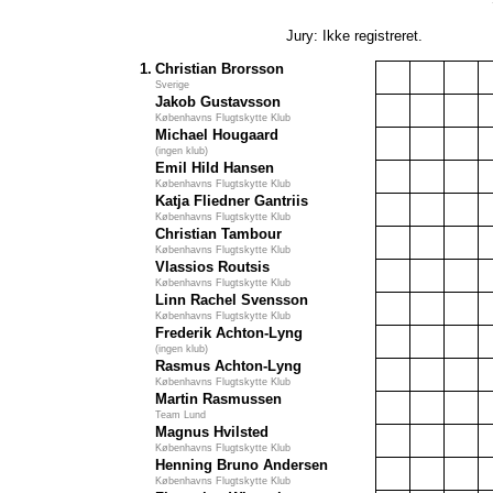
Jury: Ikke registreret.
1.
Christian Brorsson
Sverige
Jakob Gustavsson
Københavns Flugtskytte Klub
Michael Hougaard
(ingen klub)
Emil Hild Hansen
Københavns Flugtskytte Klub
Katja Fliedner Gantriis
Københavns Flugtskytte Klub
Christian Tambour
Københavns Flugtskytte Klub
Vlassios Routsis
Københavns Flugtskytte Klub
Linn Rachel Svensson
Københavns Flugtskytte Klub
Frederik Achton-Lyng
(ingen klub)
Rasmus Achton-Lyng
Københavns Flugtskytte Klub
Martin Rasmussen
Team Lund
Magnus Hvilsted
Københavns Flugtskytte Klub
Henning Bruno Andersen
Københavns Flugtskytte Klub