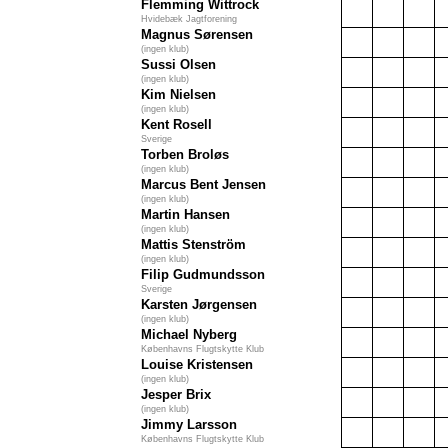
Flemming Wittrock
Hvidebæk Jagtforening
Magnus Sørensen
(ingen klub)
Sussi Olsen
(ingen klub)
Kim Nielsen
(ingen klub)
Kent Rosell
Sverige
Torben Broløs
(ingen klub)
Marcus Bent Jensen
(ingen klub)
Martin Hansen
(ingen klub)
Mattis Stenström
(ingen klub)
Filip Gudmundsson
Sverige
Karsten Jørgensen
(ingen klub)
Michael Nyberg
Københavns Flugtskytte Klub
Louise Kristensen
(ingen klub)
Jesper Brix
(ingen klub)
Jimmy Larsson
Københavns Flugtskytte Klub