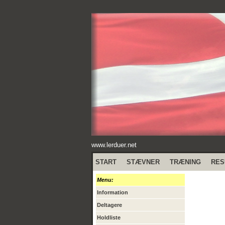
www.lerduer.net
START
STÆVNER
TRÆNING
RES
Menu:
Information
Deltagere
Holdliste