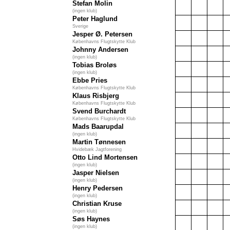
Stefan Molin
(ingen klub)
Peter Haglund
Sverige
Jesper Ø. Petersen
Københavns Flugtskytte Klub
Johnny Andersen
(ingen klub)
Tobias Broløs
(ingen klub)
Ebbe Pries
Københavns Flugtskytte Klub
Klaus Risbjerg
Københavns Flugtskytte Klub
Svend Burchardt
Københavns Flugtskytte Klub
Mads Baarupdal
(ingen klub)
Martin Tønnesen
Hvidebæk Jagtforening
Otto Lind Mortensen
(ingen klub)
Jasper Nielsen
(ingen klub)
Henry Pedersen
(ingen klub)
Christian Kruse
(ingen klub)
Søs Haynes
(ingen klub)