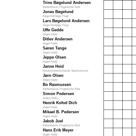
Trine Bøgelund Andersen
Københavns Flugtskytte Klub
Jonas Bøgelund
Køge-Herfølge Flugt
Lars Bøgelund Andersen
Køge-Herfølge Flugt
Uffe Gedde
(ingen klub)
Ditlev Andersen
(ingen klub)
Søren Tange
(ingen klub)
Jeppe Olsen
(ingen klub)
Janne Hvid
Nordvesthimmerlands Sportsskytter
Jørn Olsen
(ingen klub)
Bo Rasmussen
Københavns Flugtskytte Klub
Simon Pedersen
(ingen klub)
Henrik Kofod Dich
(ingen klub)
Mikael B. Pedersen
(ingen klub)
Jakob Juel
Københavns Flugtskytte Klub
Hans Erik Meyer
(ingen klub)