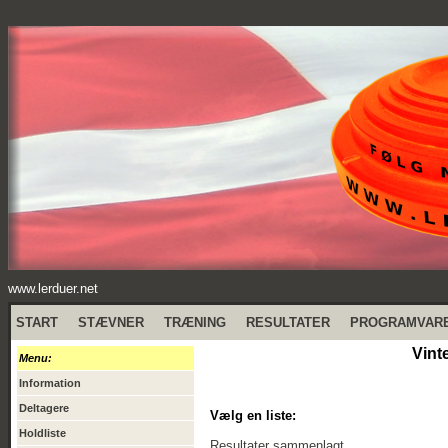
www.lerduer.net
START
STÆVNER
TRÆNING
RESULTATER
PROGRAMVAR
Vint
Menu:
Information
Deltagere
Vælg en liste:
Holdliste
Resultater sammenlagt