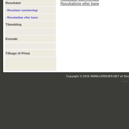
Resultater
Resultatliste efter bane
- Resultater sammenlagt
- Resultatliste efter bane
Tilmelding
Kontakt
Tilbage til Privat
Copyright © 2026 WWW.LERDUER.NET af
Sin
(leir