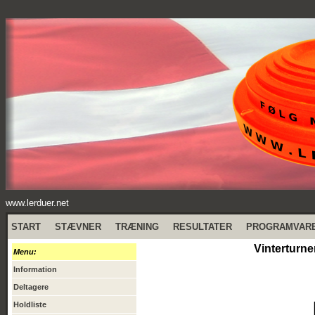
www.lerduer.net
START
STÆVNER
TRÆNING
RESULTATER
PROGRAMVAR
Vinterturne
Menu:
Information
Deltagere
Holdliste