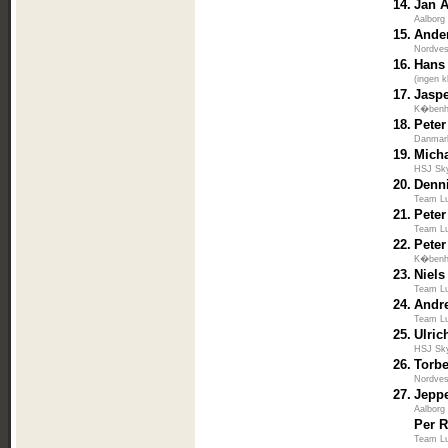
14.
Jan 
Aalborg
15.
Ande
Nordves
16.
Hans
(ingen k
17.
Jaspe
K�benha
18.
Peter
Danmar
19.
Mich
HSJ Sk
20.
Denn
Team L
21.
Peter
Team L
22.
Pete
K�benha
23.
Niels
Team L
24.
Andr
Team L
25.
Ulri
HSJ Sk
26.
Torbe
Nordves
27.
Jepp
Aalborg
Per 
Team L