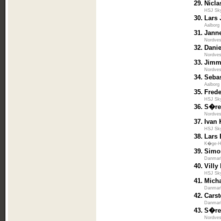
29.
Nicla
HSJ Sk
30.
Lars
Aalborg
31.
Jann
Nordves
32.
Dani
Nordves
33.
Jimm
Nordves
34.
Seba
Aalborg
35.
Frede
HSJ Sk
36.
S�re
Nordves
37.
Ivan
HSJ Sk
38.
Lars
K�ge-H
39.
Simo
Danmar
40.
Villy
HSJ Sk
41.
Mich
Danmar
42.
Carst
Danmar
43.
S�re
Nordves