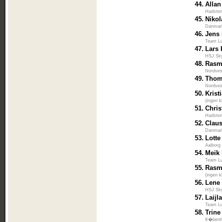
44.
Alla
Hadsten
45.
Nikol
Danmar
46.
Jens
Team L
47.
Lars 
HSJ Sk
48.
Rasm
Nordves
49.
Thom
Nordves
50.
Krist
(ingen k
51.
Chris
Hadsten
52.
Claus
Danmar
53.
Lotte
Aalborg
54.
Meik
Team L
55.
Ras
(ingen k
56.
Lene
HSJ Sk
57.
Laijl
Team L
58.
Trin
K�benha