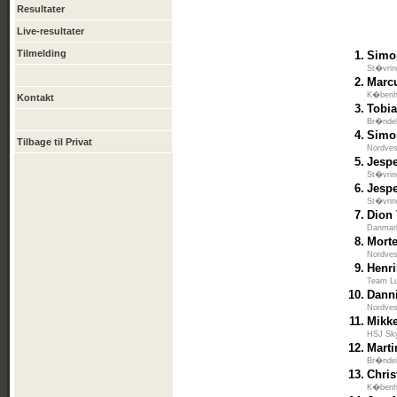
Resultater
Live-resultater
Tilmelding
1.
Simo
St�vrin
2.
Marc
K�benha
Kontakt
3.
Tobi
Br�ndek
4.
Simo
Tilbage til Privat
Nordves
5.
Jespe
St�vrin
6.
Jesp
St�vrin
7.
Dion
Danmar
8.
Mort
Nordves
9.
Henr
Team L
10.
Dann
Nordves
11.
Mikk
HSJ Sk
12.
Marti
Br�ndek
13.
Chris
K�benha