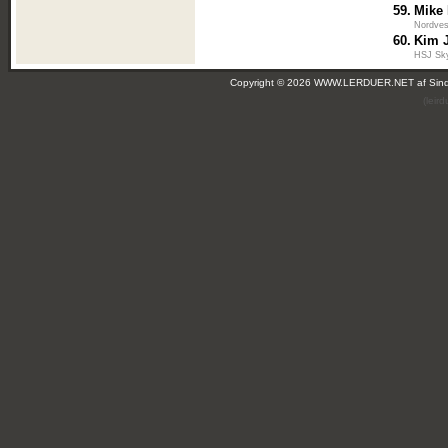
59.
Mike 
Nordves
60.
Kim 
HSJ Sk
Copyright © 2026 WWW.LERDUER.NET af
Sin
(leir