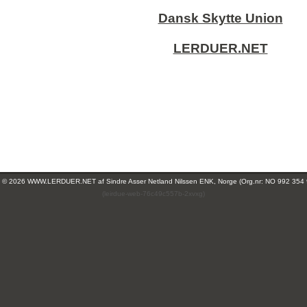
Dansk Skytte Union
LERDUER.NET
ht © 2026 WWW.LERDUER.NET af
Sindre Asser Netland Nilssen ENK, Norge (Org.nr: NO 992 354
(leirdue-web-76c49c557b-2xvxg)