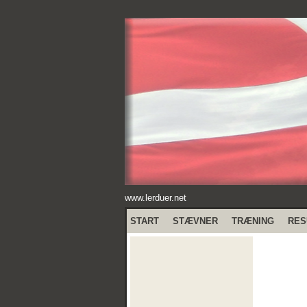
www.lerduer.net
START
STÆVNER
TRÆNING
RES