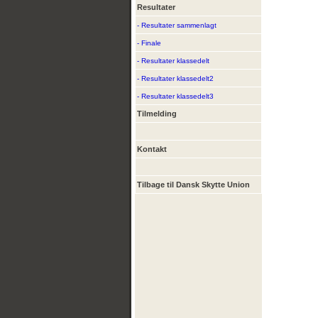
Resultater
- Resultater sammenlagt
- Finale
- Resultater klassedelt
- Resultater klassedelt2
- Resultater klassedelt3
Tilmelding
Kontakt
Tilbage til Dansk Skytte Union