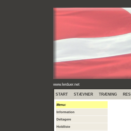
www.lerduer.net
START
STÆVNER
TRÆNING
RES
Menu:
Information
Deltagere
Holdliste