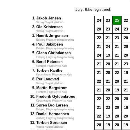
Jury: Ikke registreret.
1.
Jakob Jensen
24
23
25
22
Viborg Flugtskytteklub
2.
Ole Kristensen
20
23
24
23
Viborg Flugtskytteklub
3.
Henrik Jørgensen
22
21
23
20
Esbjerg Flugtskydningsforening
4.
Poul Jakobsen
21
24
21
20
Esbjerg Flugtskydningsforening
5.
Glenn Christiansen
24
19
21
20
Esbjerg Flugtskydningsforening
6.
Bertil Petersen
21
20
21
23
Horsens Flugtskytte Klub
7.
Torben Ranthe
21
20
22
19
Københavns Flugtskytte Klub
8.
Per Langvad
22
21
20
21
Viborg Flugtskytteklub
9.
Martin Bergstrøm
21
20
19
21
Horsens Flugtskytte Klub
10.
Frederik Gyldenkrone
22
22
20
20
Københavns Flugtskytte Klub
11.
Søren Bro Larsen
21
23
20
18
Esbjerg Flugtskydningsforening
12.
Daniel Hermansen
22
19
20
20
Aalborg Flugtskydningsforening
13.
Torben Sørensen
20
19
20
19
Viborg Flugtskytteklub