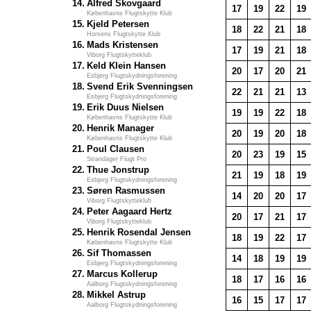
14.
Alfred Skovgaard
17
19
22
19
Københavns Flugtskytte Klub
15.
Kjeld Petersen
18
22
21
18
Horsens Flugtskytte Klub
16.
Mads Kristensen
17
19
21
18
Viborg Flugtskytteklub
17.
Keld Klein Hansen
20
17
20
21
Esbjerg Flugtskydningsforening
18.
Svend Erik Svenningsen
22
21
21
13
Esbjerg Flugtskydningsforening
19.
Erik Duus Nielsen
19
19
22
18
Københavns Flugtskytte Klub
20.
Henrik Manager
20
19
20
18
Københavns Flugtskytte Klub
21.
Poul Clausen
20
23
19
15
Strandager Flugt Pro
22.
Thue Jonstrup
21
19
18
19
Esbjerg Flugtskydningsforening
23.
Søren Rasmussen
14
20
20
17
Viborg Flugtskytteklub
24.
Peter Aagaard Hertz
20
17
21
17
Viborg Flugtskytteklub
25.
Henrik Rosendal Jensen
18
19
22
17
Københavns Flugtskytte Klub
26.
Sif Thomassen
14
18
19
19
Esbjerg Flugtskydningsforening
27.
Marcus Kollerup
18
17
16
16
Aalborg Flugtskydningsforening
28.
Mikkel Astrup
16
15
17
17
Aalborg Flugtskydningsforening