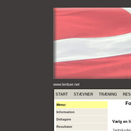
www.lerduer.net
START
STÆVNER
TRÆNING
RES
Fo
Menu:
Information
Deltagere
Vælg en li
Resultater
Jagtskydn