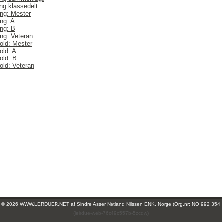
ng klassedelt
ng: Mester
ng: A
ng: B
ng: Veteran
hold: Mester
old: A
old: B
old: Veteran
ht © 2026 WWW.LERDUER.NET af
Sindre Asser Netland Nilssen ENK, Norge (Org.nr: NO 992 354
(leirdue-web-76c49c557b-5zcqw)