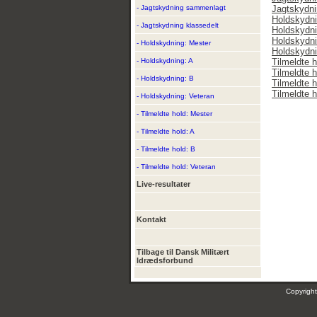
- Jagtskydning sammenlagt
Jagtskydni
Holdskydni
- Jagtskydning klassedelt
Holdskydni
Holdskydni
- Holdskydning: Mester
Holdskydni
- Holdskydning: A
Tilmeldte 
Tilmeldte h
- Holdskydning: B
Tilmeldte h
Tilmeldte h
- Holdskydning: Veteran
- Tilmeldte hold: Mester
- Tilmeldte hold: A
- Tilmeldte hold: B
- Tilmeldte hold: Veteran
Live-resultater
Kontakt
Tilbage til Dansk Militært
Idrædsforbund
Copyrig