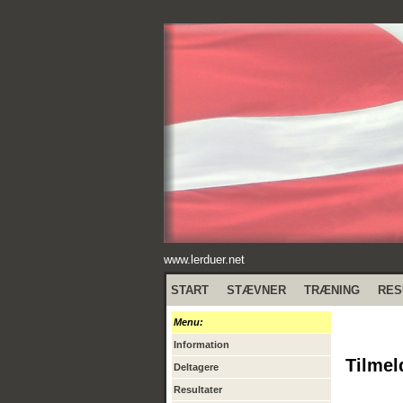
www.lerduer.net
START
STÆVNER
TRÆNING
RES
Menu:
Information
Tilmel
Deltagere
Resultater