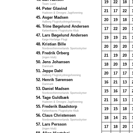
19
22
18
Team Lund
44.
Peter Glavind
21
17
22
Hadsten & Omegns Jagtforening
45.
Asger Madsen
20
19
18
Aalborg Flugtskydningsforening
46.
Trine Bøgelund Andersen
17
22
20
Københavns Flugtskytte Klub
47.
Lars Bøgelund Andersen
19
19
21
Køge-Herfølge Flugt
48.
Kristian Bille
20
20
20
Nordvesthimmerlands Sportsskytter
49.
Fredrik Örberg
21
19
20
(ingen klub)
50.
Jens Johansen
18
20
19
Danmark
51.
Jeppe Dahl
20
17
17
Aalborg Flugtskydningsforening
52.
Henrik Sørensen
16
21
13
Danmark
53.
Daniel Madsen
15
16
17
Nordvesthimmerlands Sportsskytter
54.
Tage Guldbæk
21
16
13
Hadsten & Omegns Jagtforening
55.
Frederik Baadstorp
19
15
18
Københavns Flugtskytte Klub
56.
Claus Christensen
18
14
21
Nordvesthimmerlands Sportsskytter
57.
Lars Persson
17
18
20
(ingen klub)