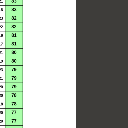
83
21
83
18
82
23
82
22
81
19
81
17
80
21
80
19
79
23
79
21
79
20
78
20
78
18
77
20
77
20