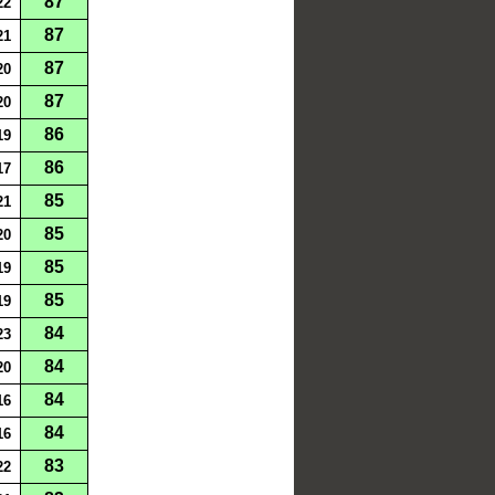
87
22
87
21
87
20
87
20
86
19
86
17
85
21
85
20
85
19
85
19
84
23
84
20
84
16
84
16
83
22