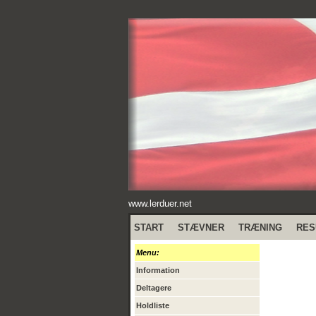
www.lerduer.net
START
STÆVNER
TRÆNING
RES
Menu:
Information
Deltagere
Holdliste