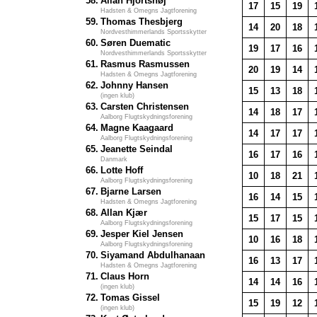
58.
Allan Hjortshøj
17
15
19
Hadsten & Omegns Jagtforening
59.
Thomas Thesbjerg
14
20
18
Nordvesthimmerlands Sportsskytter
60.
Søren Duematic
19
17
16
Nordvesthimmerlands Sportsskytter
61.
Rasmus Rasmussen
20
19
14
Hadsten & Omegns Jagtforening
62.
Johnny Hansen
15
13
18
(ingen klub)
63.
Carsten Christensen
14
18
17
Aalborg Flugtskydningsforening
64.
Magne Kaagaard
14
17
17
Aalborg Flugtskydningsforening
65.
Jeanette Seindal
16
17
16
Danmark
66.
Lotte Hoff
10
18
21
Aalborg Flugtskydningsforening
67.
Bjarne Larsen
16
14
15
Hadsten & Omegns Jagtforening
68.
Allan Kjær
15
17
15
Aalborg Flugtskydningsforening
69.
Jesper Kiel Jensen
10
16
18
Aalborg Flugtskydningsforening
70.
Siyamand Abdulhanaan
16
13
17
Hadsten & Omegns Jagtforening
71.
Claus Horn
14
14
16
(ingen klub)
72.
Tomas Gissel
15
19
12
(ingen klub)