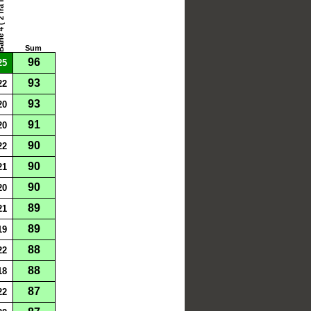
 2 fra før)
Sum
96
25
93
22
93
20
91
20
90
22
90
21
90
20
89
21
89
19
88
22
88
18
87
22