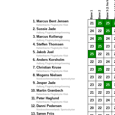
Bane 4 (
Bane 3 (1 fra før)
Bane 1
Bane 2
1.
Marcus Bent Jensen
21
25
25
Københavns Flugtskytte Klub
2.
Sussie Jade
24
22
25
Aalborg Flugtskydningsforening
3.
Marcus Kollerup
24
25
24
Aalborg Flugtskydningsforening
4.
Steffen Thomsen
23
25
23
Københavns Flugtskytte Klub
5.
Jakob Juel
25
22
21
Københavns Flugtskytte Klub
6.
Anders Korsholm
22
23
24
Aalborg Flugtskydningsforening
7.
Christian Kruse
23
25
22
Københavns Flugtskytte Klub
8.
Mogens Nielsen
23
22
23
Nordvesthimmerlands Sportsskytter
9.
Jesper Jade
23
22
25
Aalborg Flugtskydningsforening
10.
Martin Grønbech
21
22
23
Københavns Flugtskytte Klub
11.
Peter Haglund
23
23
24
Københavns Flugtskytte Klub
12.
Danni Pedersen
20
22
23
Nordvesthimmerlands Sportsskytter
13.
Søren Friis