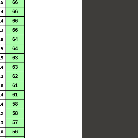
66
15
66
14
66
14
66
13
64
18
64
15
63
15
63
14
62
13
61
16
61
14
58
14
58
12
57
13
56
10