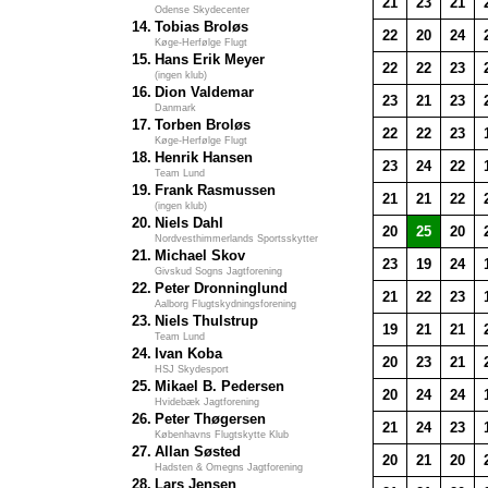
21
23
21
Odense Skydecenter
14.
Tobias Broløs
22
20
24
Køge-Herfølge Flugt
15.
Hans Erik Meyer
22
22
23
(ingen klub)
16.
Dion Valdemar
23
21
23
Danmark
17.
Torben Broløs
22
22
23
Køge-Herfølge Flugt
18.
Henrik Hansen
23
24
22
Team Lund
19.
Frank Rasmussen
21
21
22
(ingen klub)
20.
Niels Dahl
20
25
20
Nordvesthimmerlands Sportsskytter
21.
Michael Skov
23
19
24
Givskud Sogns Jagtforening
22.
Peter Dronninglund
21
22
23
Aalborg Flugtskydningsforening
23.
Niels Thulstrup
19
21
21
Team Lund
24.
Ivan Koba
20
23
21
HSJ Skydesport
25.
Mikael B. Pedersen
20
24
24
Hvidebæk Jagtforening
26.
Peter Thøgersen
21
24
23
Københavns Flugtskytte Klub
27.
Allan Søsted
20
21
20
Hadsten & Omegns Jagtforening
28.
Lars Jensen