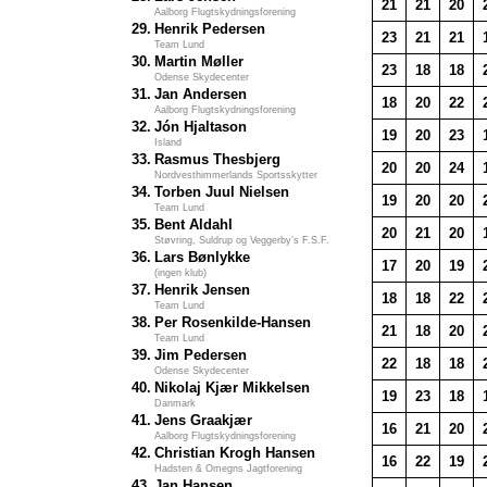
21
21
20
Aalborg Flugtskydningsforening
29.
Henrik Pedersen
23
21
21
Team Lund
30.
Martin Møller
23
18
18
Odense Skydecenter
31.
Jan Andersen
18
20
22
Aalborg Flugtskydningsforening
32.
Jón Hjaltason
19
20
23
Island
33.
Rasmus Thesbjerg
20
20
24
Nordvesthimmerlands Sportsskytter
34.
Torben Juul Nielsen
19
20
20
Team Lund
35.
Bent Aldahl
20
21
20
Støvring, Suldrup og Veggerby’s F.S.F.
36.
Lars Bønlykke
17
20
19
(ingen klub)
37.
Henrik Jensen
18
18
22
Team Lund
38.
Per Rosenkilde-Hansen
21
18
20
Team Lund
39.
Jim Pedersen
22
18
18
Odense Skydecenter
40.
Nikolaj Kjær Mikkelsen
19
23
18
Danmark
41.
Jens Graakjær
16
21
20
Aalborg Flugtskydningsforening
42.
Christian Krogh Hansen
16
22
19
Hadsten & Omegns Jagtforening
43.
Jan Hansen