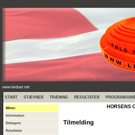
www.lerduer.net
START
STÆVNER
TRÆNING
RESULTATER
PROGRAMVAR
HORSENS OB
Menu:
Information
Tilmelding
Deltagere
Resultater