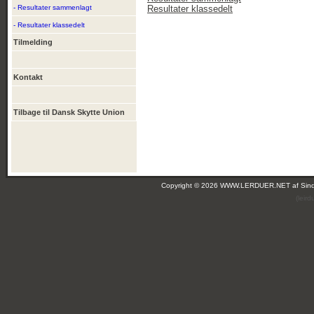
- Resultater sammenlagt
Resultater klassedelt
- Resultater klassedelt
Tilmelding
Kontakt
Tilbage til Dansk Skytte Union
Copyright © 2026 WWW.LERDUER.NET af
Sin
(leir