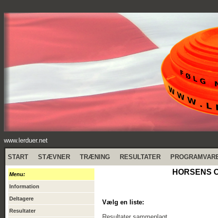
www.lerduer.net
START
STÆVNER
TRÆNING
RESULTATER
PROGRAMVAR
HORSENS OB
Menu:
Information
Deltagere
Vælg en liste:
Resultater
Resultater sammenlagt