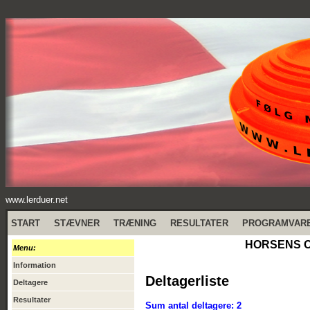
www.lerduer.net
START
STÆVNER
TRÆNING
RESULTATER
PROGRAMVAR
HORSENS OB
Menu:
Information
Deltagerliste
Deltagere
Resultater
Sum antal deltagere: 2