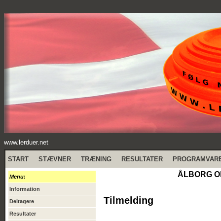
www.lerduer.net
START
STÆVNER
TRÆNING
RESULTATER
PROGRAMVAR
ÅLBORG OB
Menu:
Information
Tilmelding
Deltagere
Resultater