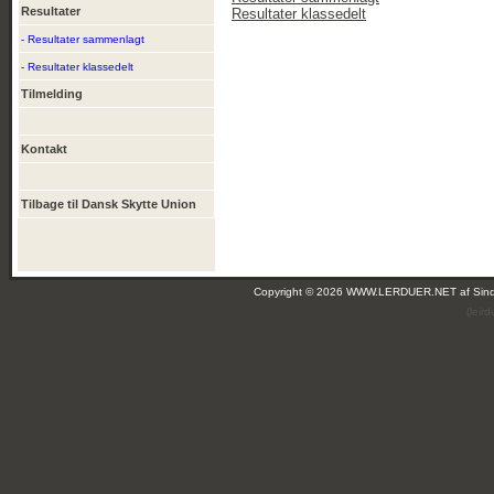
Resultater
Resultater klassedelt
- Resultater sammenlagt
- Resultater klassedelt
Tilmelding
Kontakt
Tilbage til Dansk Skytte Union
Copyright © 2026 WWW.LERDUER.NET af
Sin
(leir