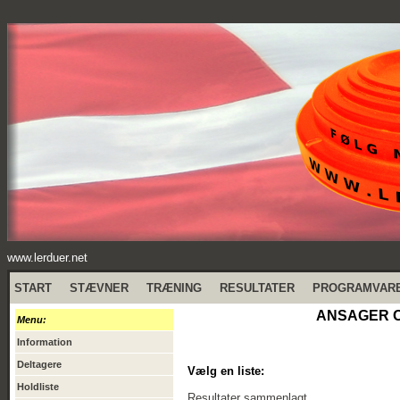
www.lerduer.net
START
STÆVNER
TRÆNING
RESULTATER
PROGRAMVAR
ANSAGER OB
Menu:
Information
Deltagere
Vælg en liste:
Holdliste
Resultater sammenlagt