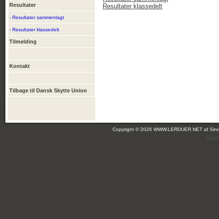
Resultater
Resultater klassedelt
- Resultater sammenlagt
- Resultater klassedelt
Tilmelding
Kontakt
Tilbage til Dansk Skytte Union
Copyright © 2026 WWW.LERDUER.NET af
Sin
(leir