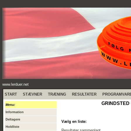
www.lerduer.net
START
STÆVNER
TRÆNING
RESULTATER
PROGRAMVAR
GRINDSTED O
Menu:
Information
Deltagere
Vælg en liste:
Holdliste
Resultater sammenlagt