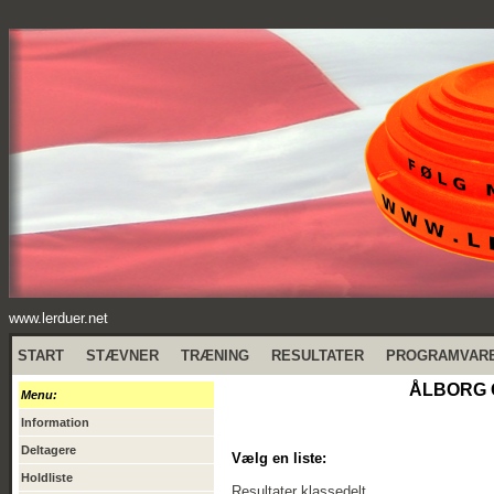
www.lerduer.net
START
STÆVNER
TRÆNING
RESULTATER
PROGRAMVAR
ÅLBORG G
Menu:
Information
Deltagere
Vælg en liste:
Holdliste
Resultater klassedelt