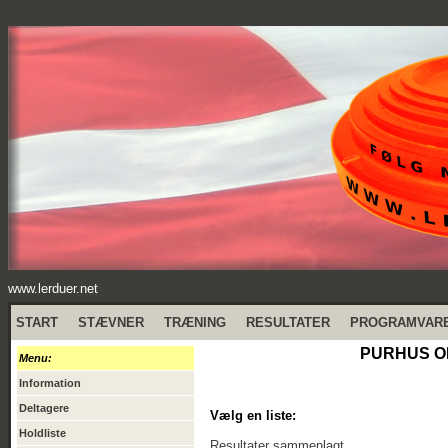
www.lerduer.net
START
STÆVNER
TRÆNING
RESULTATER
PROGRAMVAR
PURHUS OB
Menu:
Information
Deltagere
Vælg en liste:
Holdliste
Resultater sammenlagt