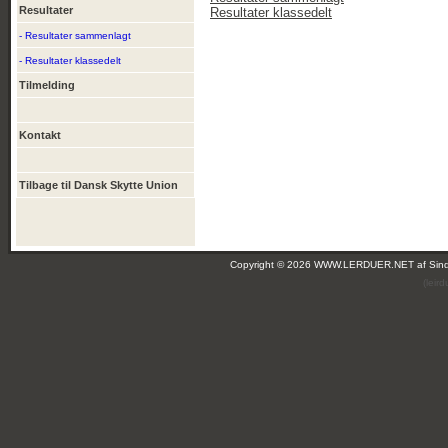
Resultater
Resultater klassedelt
- Resultater sammenlagt
- Resultater klassedelt
Tilmelding
Kontakt
Tilbage til Dansk Skytte Union
Copyright © 2026 WWW.LERDUER.NET af
Sin
(lei