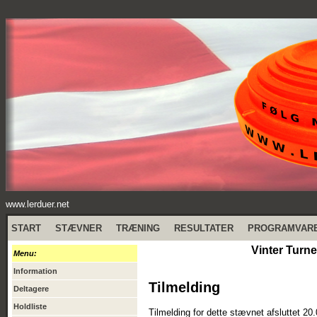
www.lerduer.net
START
STÆVNER
TRÆNING
RESULTATER
PROGRAMVAR
Vinter Turn
Menu:
Information
Tilmelding
Deltagere
Holdliste
Tilmelding for dette stævnet afsluttet 20