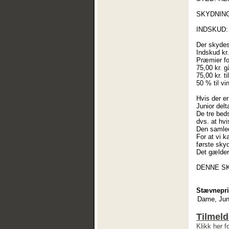
SKYDNING
INDSKUD:
Der skydes 
Indskud kr.
Præmier fo
75,00 kr. g
75,00 kr. 
50 % til vi
Hvis der e
Junior delt
De tre beds
dvs. at hvi
Den samlede
For at vi k
første sky
Det gælder 
DENNE SK
Stævnepri
Dame, Jun
Tilmeld
Klikk her f