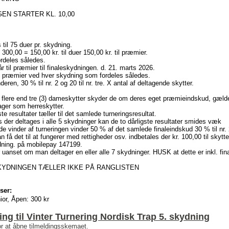
EN STARTER KL. 10,00
til 75 duer pr. skydning.
 300,00 = 150,00 kr. til duer 150,00 kr. til præmier.
rdeles således.
år til præmier til finaleskydningen. d. 21. marts 2026.
til præmier ved hver skydning som fordeles således.
nderen, 30 % til nr. 2 og 20 til nr. tre. X antal af deltagende skytter.
r flere end tre (3) dameskytter skyder de om deres eget præmieindskud, gælde
ager som herreskytter.
te resultater tæller til det samlede turneringsresultat.
s der deltages i alle 5 skydninger kan de to dårligste resultater smides væk
 vinder af turneringen vinder 50 % af det samlede finaleindskud 30 % til nr. 2 
an få det til at fungerer med rettigheder osv. indbetales der kr. 100,00 til sky
dning. på mobilepay 147199.
uanset om man deltager en eller alle 7 skydninger. HUSK at dette er inkl. fin
YDNINGEN TÆLLER IKKE PÅ RANGLISTEN
ser:
ior, Åpen:
300 kr
ing til Vinter Turnering Nordisk Trap 5. skydning
or at åbne tilmeldingsskemaet.