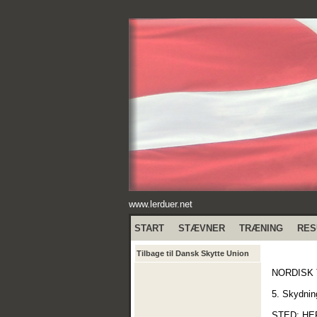
www.lerduer.net
START
STÆVNER
TRÆNING
RES
Tilbage til Dansk Skytte Union
NORDISK 
5. Skydnin
STED: HE