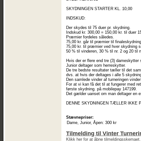
SKYDNINGEN STARTER KL. 10,00
INDSKUD:
Der skydes til 75 duer pr. skydning.
Indskud kr. 300,00 = 150,00 kr. til duer 15
Præmier fordeles således.
75,00 kr. går til præmier til finaleskydni
75,00 kr. til præmier ved hver skydning 
50 % til vinderen, 30 % til nr. 2 og 20 til 
Hvis der er flere end tre (3) dameskytte
Junior deltager som herreskytter.
De tre bedste resultater tæller til det sam
dvs. at hvis der deltages i alle 5 skydni
Den samlede vinder af turneringen vinder 
For at vi kan få det til at fungerer med r
første skydning. på mobilepay 147199.
Det gælder uanset om man deltager en elle
DENNE SKYDNINGEN TÆLLER IKKE 
Stævnepriser:
Dame, Junior, Åpen:
300 kr
Tilmelding til Vinter Turner
Klikk her for at åbne tilmeldingsskemaet.