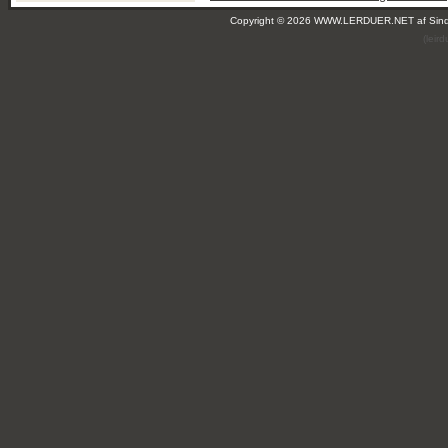
Copyright © 2026 WWW.LERDUER.NET af
Sin
(leir