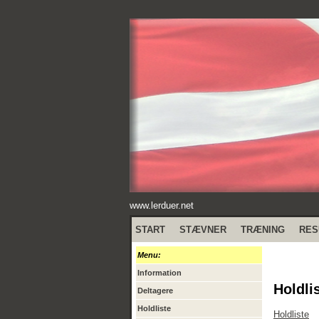
www.lerduer.net
START
STÆVNER
TRÆNING
RES
Menu:
Information
Holdli
Deltagere
Holdliste
Holdliste