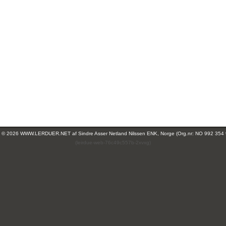
ht © 2026 WWW.LERDUER.NET af
Sindre Asser Netland Nilssen ENK, Norge (Org.nr: NO 992 354
(leirdue-web-76c49c557b-2xvxg)