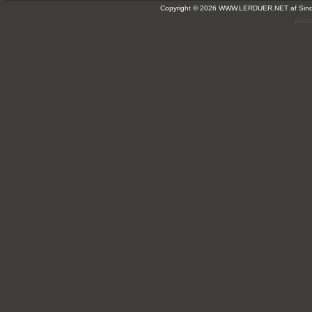
Copyright © 2026 WWW.LERDUER.NET af
Sin
(leir