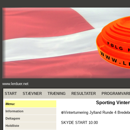
www.lerduer.net
START
STÆVNER
TRÆNING
RESULTATER
PROGRAMVAR
Sporting Vinter
Menu:
Information
❄️Vinterturnering Jylland Runde 4 Bredeb
Deltagere
SKYDE START 10.00
Holdliste