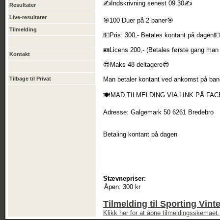
✍️Indskrivning senest 09.30✍️
Resultater
Live-resultater
🎯100 Duer på 2 baner🎯
Tilmelding
💵Pris: 300,- Betales kontant på dagen
🪪Licens 200,- (Betales første gang man 
Kontakt
😎Maks 48 deltagere😎
Tilbage til Privat
Man betaler kontant ved ankomst på ban
🍽️MAD TILMELDING VIA LINK PÅ F
Adresse: Galgemark 50 6261 Bredebro
Betaling kontant på dagen
Stævnepriser:
Åpen:
300 kr
Tilmelding til Sporting Vin
Klikk her for at åbne tilmeldingsskemaet.