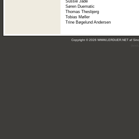
Sussie Jade
Søren Duematic
Thomas Thesbjerg
Tobias Møller
Trine Bøgelund Andersen
Copyright © 2026 WWW.LERDUER.NET af
Sin
(leir