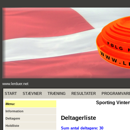
www.lerduer.net
START
STÆVNER
TRÆNING
RESULTATER
PROGRAMVAR
Sporting Vinter
Menu:
Information
Deltagerliste
Deltagere
Holdliste
Sum antal deltagere: 30