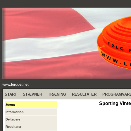
www.lerduer.net
START
STÆVNER
TRÆNING
RESULTATER
PROGRAMVAR
Sporting Vinte
Menu:
Information
Deltagere
Resultater