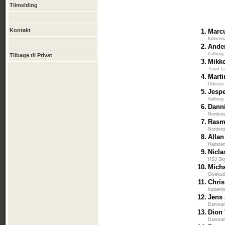
Tilmelding
Kontakt
1.
Marc
Københa
2.
Ande
Aalborg
Tilbage til Privat
3.
Mikke
Team L
4.
Marti
Odense
5.
Jesp
Aalborg
6.
Dann
Nordves
7.
Rasm
Nordves
8.
Allan
Hadsten
9.
Nicla
HSJ Sk
10.
Mich
Givskud
11.
Chris
Københa
12.
Jens
Danmar
13.
Dion
Danmar