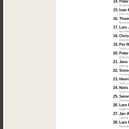
14.
Peter
Nordves
15.
Ivan
HSJ Sk
16.
Thom
Nordves
17.
Lars
Nordves
18.
Chri
Hadsten
19.
Per 
Team L
20.
Pete
Københa
21.
Jens
Aalborg
22.
Simo
Thornin
23.
Henr
Team L
24.
Niels
Team L
25.
Søre
Nordves
26.
Lars
Køge-He
27.
Jan 
Aalborg
28.
Lars 
Danmar