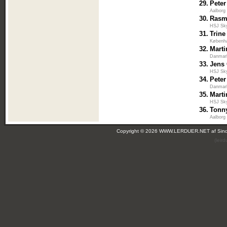
29.
Pete
Aalborg
30.
Rasm
HSJ Sk
31.
Trin
Københa
32.
Marti
Danmar
33.
Jens
HSJ Sk
34.
Pete
Danmar
35.
Mart
HSJ Sk
36.
Tonn
Aalborg
Copyright © 2026 WWW.LERDUER.NET af
Sin
(leir