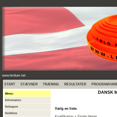
www.lerduer.net
START
STÆVNER
TRÆNING
RESULTATER
PROGRAMVAR
DANSK M
Menu:
Information
Deltagere
Vælg en liste:
Holdliste
Kvalifikation + Finale Herrer