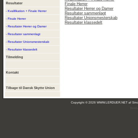
Resultater
Finale Herrer
Resultater Herrer og Damer
- Kvalifikation + Finale Herrer
Resultater sammenlagt
Resultater Unionsmesterskab
- Finale Herrer
Resultater klassedelt
- Resultater Herrer og Damer
- Resultater sammenlagt
- Resultater Unionsmesterskab
- Resultater klassedelt
Tilmelding
Kontakt
Tilbage til Dansk Skytte Union
Copyright © 2026 WWW.LERDUER.NET af
Sin
(leir