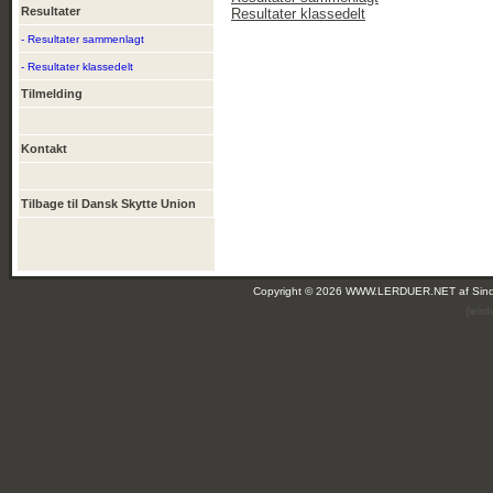
Resultater
Resultater klassedelt
- Resultater sammenlagt
- Resultater klassedelt
Tilmelding
Kontakt
Tilbage til Dansk Skytte Union
Copyright © 2026 WWW.LERDUER.NET af
Sin
(leir