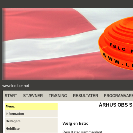
www.lerduer.net
START
STÆVNER
TRÆNING
RESULTATER
PROGRAMVAR
ÅRHUS OBS SK
Menu:
Information
Deltagere
Vælg en liste:
Holdliste
Resultater sammenlagt