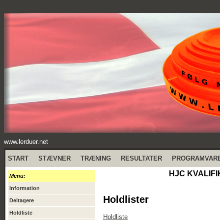
www.lerduer.net
START
STÆVNER
TRÆNING
RESULTATER
PROGRAMVAR
HJC KVALIFI
Menu:
Information
Holdlister
Deltagere
Holdliste
Holdliste