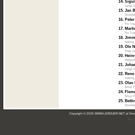
14.
Sigu
Langå S
15.
Jan B
Stranda
16.
Peter
Pro Tra
17.
Mart
Pro Tra
18.
Jimm
Aalborg
19.
Ole N
Stige Ja
20.
Heinr
Midtjys
21.
Joha
Langå S
22.
Rene
Aalborg
23.
Olav
Århus F
24.
Flem
Århus F
25.
Bett
Stranda
Copyright © 2026 WWW.LERDUER.NET af
Sin
(leir