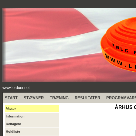
www.lerduer.net
START
STÆVNER
TRÆNING
RESULTATER
PROGRAMVAR
ÅRHUS O
Menu:
Information
Deltagere
Holdliste