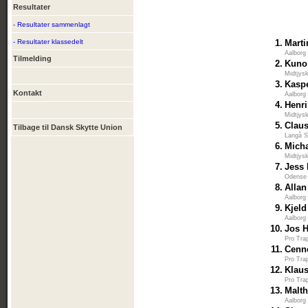
Resultater
- Resultater sammenlagt
- Resultater klassedelt
1.
Marti
Aalborg
Tilmelding
2.
Kuno
Midtjys
3.
Kaspe
Kontakt
Aalborg
4.
Henr
Midtjys
5.
Clau
Tilbage til Dansk Skytte Union
Langå S
6.
Mich
Midtjys
7.
Jess 
Odense
8.
Allan
Aalborg
9.
Kjel
Aalborg
10.
Jos 
Pro Tra
11.
Cenn
Pro Tra
12.
Klau
Pro Tra
13.
Malt
Aalborg