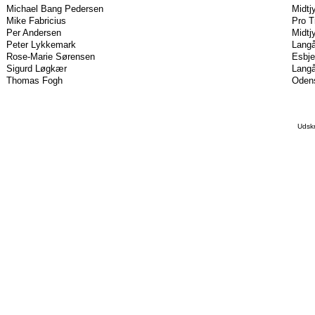
Michael Bang Pedersen
Midtj
Mike Fabricius
Pro T
Per Andersen
Midtj
Peter Lykkemark
Langå
Rose-Marie Sørensen
Esbje
Sigurd Løgkær
Langå
Thomas Fogh
Oden
Udsk