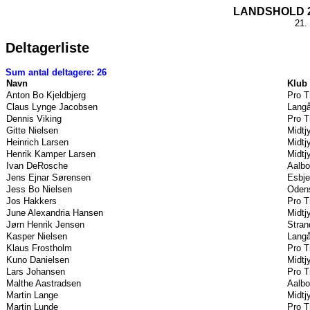
LANDSHOLD 20
21. 
Deltagerliste
Sum antal deltagere: 26
Navn
Klub
Anton Bo Kjeldbjerg
Pro T
Claus Lynge Jacobsen
Langå
Dennis Viking
Pro T
Gitte Nielsen
Midtj
Heinrich Larsen
Midtj
Henrik Kamper Larsen
Midtj
Ivan DeRosche
Aalbo
Jens Ejnar Sørensen
Esbje
Jess Bo Nielsen
Oden
Jos Hakkers
Pro T
June Alexandria Hansen
Midtj
Jørn Henrik Jensen
Stran
Kasper Nielsen
Langå
Klaus Frostholm
Pro T
Kuno Danielsen
Midtj
Lars Johansen
Pro T
Malthe Aastradsen
Aalbo
Martin Lange
Midtj
Martin Lunde
Pro T