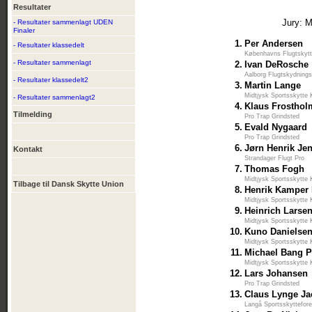
Resultater
Jury: 
- Resultater sammenlagt UDEN
Finaler
1.
Per Andersen
- Resultater klassedelt
Københavns Flugtskytt
- Resultater sammenlagt
2.
Ivan DeRosche
Aalborg Flugtskydnings
- Resultater klassedelt2
3.
Martin Lange
Midtjysk Sportsskytte 
- Resultater sammenlagt2
4.
Klaus Frosthol
Tilmelding
Pro Trap Grindsted
5.
Evald Nygaard
Pro Trap Grindsted
6.
Jørn Henrik Je
Kontakt
Strandager Flugt Pro
7.
Thomas Fogh
Midtjysk Sportsskytte 
Tilbage til Dansk Skytte Union
8.
Henrik Kamper
Midtjysk Sportsskytte 
9.
Heinrich Larse
Midtjysk Sportsskytte 
10.
Kuno Danielse
Midtjysk Sportsskytte 
11.
Michael Bang 
Midtjysk Sportsskytte 
12.
Lars Johansen
Pro Trap Grindsted
13.
Claus Lynge J
Langå Sportsskyttefore