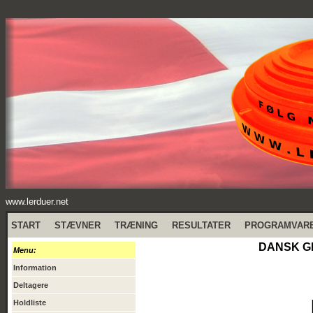
www.lerduer.net
START
STÆVNER
TRÆNING
RESULTATER
PROGRAMVAR
DANSK GR
Menu:
Information
Deltagere
Holdliste