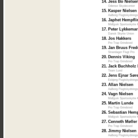
14.
Jess Bo Nielse
Odense Skydecenter
15.
Kasper Nielsen
Aalborg Flugtskydnings
16.
Japhet Hempfli
Midtjysk Sportsskytte 
17.
Peter Lykkemar
Dansk Skytte Union
18.
Jos Hakkers
Pro Trap Grindsted
19.
Jan Bruus Fred
Strandager Flugt Pro
20.
Dennis Viking
Pro Trap Grindsted
21.
Jack Buchholz 
Team Lund
22.
Jens Ejnar Sør
Esbjerg Flugtskydnings
23.
Allan Nielsen
Aalborg Flugtskydnings
24.
Vagn Nielsen
Midtjysk Sportsskytte 
25.
Martin Lunde
Pro Trap Grindsted
26.
Sebastian Hemp
Midtjysk Sportsskytte 
27.
Cenneth Møller
Pro Trap Grindsted
28.
Jimmy Nielsen
Aalborg Flugtskydnings