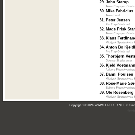
29.
John Starup
Team Claysport Grinds
30.
Mike Fabricius
Team Lund
31.
Peter Jensen
Pro Trap Grindsted
32.
Mads Frisk Sta
Team Claysport Grinds
33.
Klaus Ferdinan
Midtjysk Sportsskytte 
34.
Anton Bo Kjeld
Pro Trap Grindsted
35.
Thorbjørn Vest
Odense Skydecenter
36.
Kjeld Voetman
Aalborg Flugtskydnings
37.
Danni Poulsen
Midtjysk Sportsskytte 
38.
Rose-Marie Sø
Esbjerg Flugtskydnings
39.
Ole Rosenberg
Midtjysk Sportsskytte 
Copyright © 2026 WWW.LERDUER.NET af
Sin
(leir