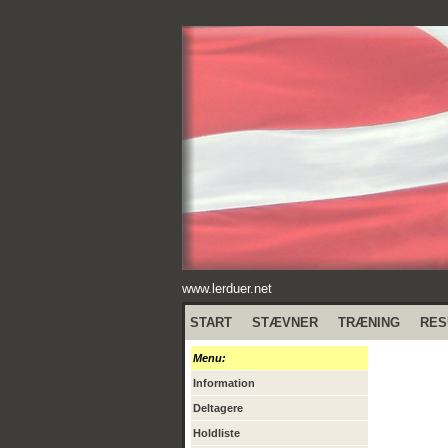
www.lerduer.net
START
STÆVNER
TRÆNING
RES
Menu:
Information
Deltagere
Holdliste