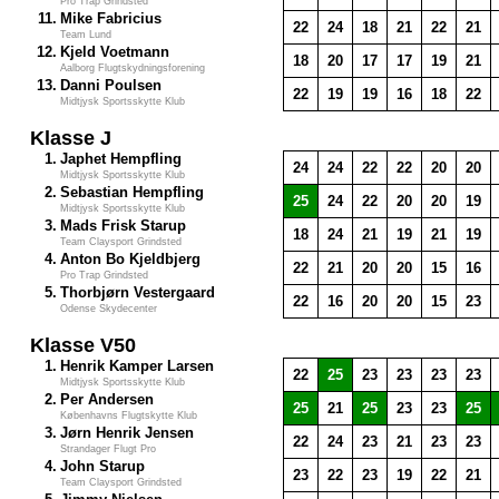
Pro Trap Grindsted
11.
Mike Fabricius
22
24
18
21
22
21
Team Lund
12.
Kjeld Voetmann
18
20
17
17
19
21
Aalborg Flugtskydningsforening
13.
Danni Poulsen
22
19
19
16
18
22
Midtjysk Sportsskytte Klub
Klasse J
1.
Japhet Hempfling
24
24
22
22
20
20
Midtjysk Sportsskytte Klub
2.
Sebastian Hempfling
25
24
22
20
20
19
Midtjysk Sportsskytte Klub
3.
Mads Frisk Starup
18
24
21
19
21
19
Team Claysport Grindsted
4.
Anton Bo Kjeldbjerg
22
21
20
20
15
16
Pro Trap Grindsted
5.
Thorbjørn Vestergaard
22
16
20
20
15
23
Odense Skydecenter
Klasse V50
1.
Henrik Kamper Larsen
22
25
23
23
23
23
Midtjysk Sportsskytte Klub
2.
Per Andersen
25
21
25
23
23
25
Københavns Flugtskytte Klub
3.
Jørn Henrik Jensen
22
24
23
21
23
23
Strandager Flugt Pro
4.
John Starup
23
22
23
19
22
21
Team Claysport Grindsted