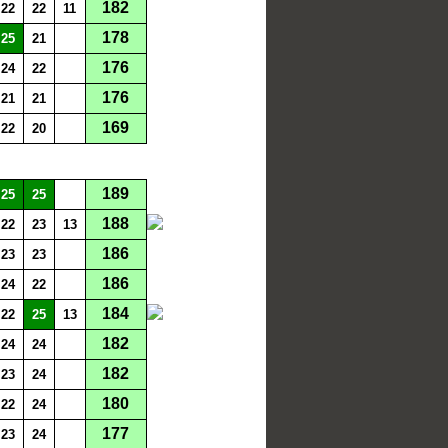
182
22
22
11
178
25
21
176
24
22
176
21
21
169
22
20
189
25
25
188
22
23
13
186
23
23
186
24
22
184
22
25
13
182
24
24
182
23
24
180
22
24
177
23
24