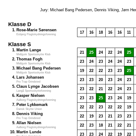
Jury: Michael Bang Pedersen, Dennis Viking, Jørn He
Klasse D
1.
Rose-Marie Sørensen
17
16
18
16
16
11
Esbjerg Flugtskydningsforening
Klasse S
1.
Martin Lange
21
25
24
22
24
25
Midtjysk Sportsskytte Klub
2.
Thomas Fogh
23
24
23
24
24
23
Midtjysk Sportsskytte Klub
3.
Michael Bang Pedersen
19
22
22
23
23
25
Midtjysk Sportsskytte Klub
4.
Lars Johansen
23
23
20
23
24
23
Pro Trap Grindsted
5.
Claus Lynge Jacobsen
23
22
21
22
24
23
Langå Sportsskytteforening
6.
Kasper Nielsen
23
23
25
23
24
19
Aalborg Flugtskydningsforening
7.
Peter Lykkemark
22
22
23
22
22
19
Dansk Skytte Union
8.
Dennis Viking
22
19
23
21
23
23
Pro Trap Grindsted
9.
Allan Nielsen
22
23
18
21
22
21
Aalborg Flugtskydningsforening
10.
Martin Lunde
23
23
24
22
19
22