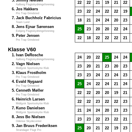
5.
Jimmy Nielsen
22
22
21
19
21
22
Aalborg Flugtskydningsforening
6.
Jos Hakkers
23
22
24
22
22
19
Pro Trap Grindsted
7.
Jack Buchholz Fabricius
18
21
24
24
20
23
Team Lund
8.
Jens Ejnar Sørensen
25
23
20
20
22
24
Esbjerg Flugtskydningsforening
9.
Peter Jensen
22
18
22
22
22
21
Pro Trap Grindsted
Klasse V60
1.
Ivan DeRosche
24
20
22
25
24
24
Aalborg Flugtskydningsforening
2.
Vagn Nielsen
23
20
21
23
20
23
Midtjysk Sportsskytte Klub
3.
Klaus Frostholm
23
23
24
23
24
23
Pro Trap Grindsted
4.
Evald Nygaard
25
24
22
24
21
24
Pro Trap Grindsted
5.
Cenneth Møller
22
22
20
20
19
21
Pro Trap Grindsted
6.
Heinrich Larsen
22
22
23
22
22
23
Midtjysk Sportsskytte Klub
7.
Kuno Danielsen
21
24
24
20
23
23
Midtjysk Sportsskytte Klub
8.
Jess Bo Nielsen
23
23
22
23
22
21
Odense Skydecenter
9.
Jan Bruus Frederiksen
25
20
21
22
19
23
Strandager Flugt Pro