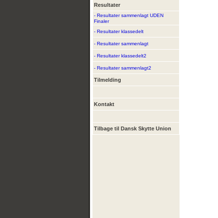
Resultater
- Resultater sammenlagt UDEN
Finaler
- Resultater klassedelt
- Resultater sammenlagt
- Resultater klassedelt2
- Resultater sammenlagt2
Tilmelding
Kontakt
Tilbage til Dansk Skytte Union