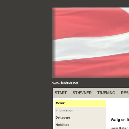
www.lerduer.net
START
STÆVNER
TRÆNING
RES
Menu:
Information
Deltagere
Vælg en li
Holdliste
Resultater