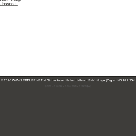
klassedelt
ht © 2026 WWW.LERDUER.NET af
Sindre Asser Netland Nilssen ENK, Norge (Org.nr: NO 992 354
(leirdue-web-76c49c557b-5zcqw)