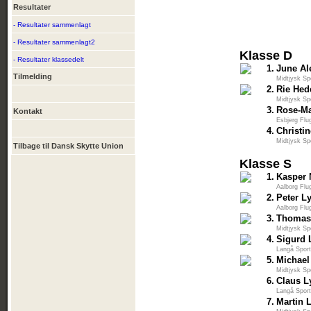
Resultater
- Resultater sammenlagt
- Resultater sammenlagt2
Klasse D
- Resultater klassedelt
1.
June Al
Tilmelding
Midtjysk Sp
2.
Rie Hed
Midtjysk Sp
3.
Rose-Ma
Kontakt
Esbjerg Flu
4.
Christi
Midtjysk Sp
Tilbage til Dansk Skytte Union
Klasse S
1.
Kasper 
Aalborg Flu
2.
Peter L
Aalborg Flu
3.
Thomas
Midtjysk Sp
4.
Sigurd
Langå Sport
5.
Michael
Midtjysk Sp
6.
Claus L
Langå Sport
7.
Martin 