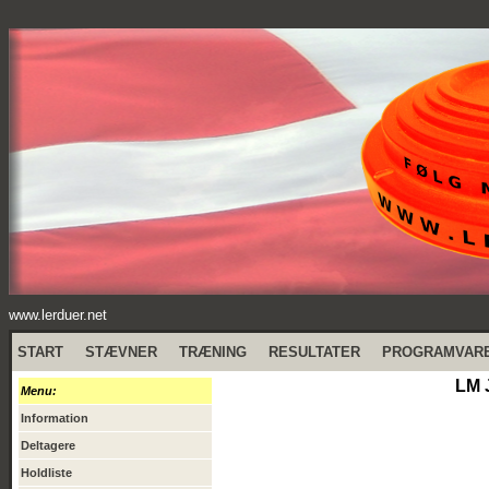
www.lerduer.net
START
STÆVNER
TRÆNING
RESULTATER
PROGRAMVAR
LM 
Menu:
Information
Deltagere
Holdliste