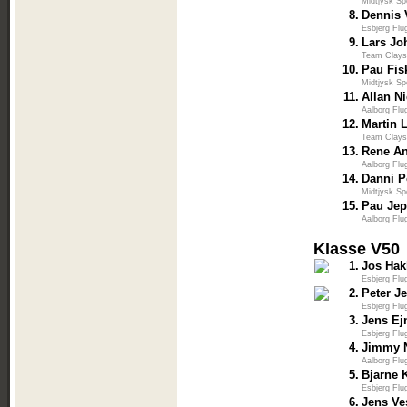
Midtjysk Sp
8.
Dennis 
Esbjerg Flu
9.
Lars Jo
Team Clays
10.
Pau Fis
Midtjysk Sp
11.
Allan N
Aalborg Flu
12.
Martin 
Team Clays
13.
Rene A
Aalborg Flu
14.
Danni P
Midtjysk Sp
15.
Pau Je
Aalborg Flu
Klasse V50
1.
Jos Hak
Esbjerg Flu
2.
Peter J
Esbjerg Flu
3.
Jens Ej
Esbjerg Flu
4.
Jimmy 
Aalborg Flu
5.
Bjarne 
Esbjerg Flu
6.
Jens Ve