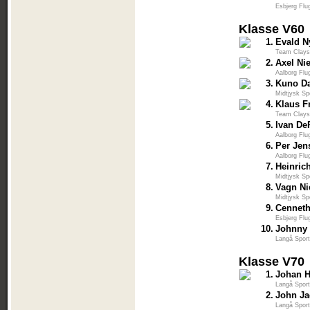
Esbjerg Flu
Klasse V60
1.
Evald N
Team Clays
2.
Axel Ni
Aalborg Flu
3.
Kuno Da
Midtjysk Sp
4.
Klaus F
Team Clays
5.
Ivan D
Aalborg Flu
6.
Per Jen
Aalborg Flu
7.
Heinric
Midtjysk Sp
8.
Vagn Ni
Midtjysk Sp
9.
Cenneth
Esbjerg Flu
10.
Johnny
Langå Sport
Klasse V70
1.
Johan 
Langå Sport
2.
John J
Langå Sport