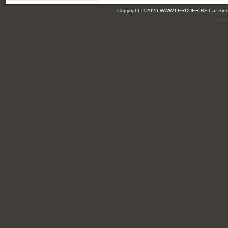
Copyright © 2026 WWW.LERDUER.NET af
Sin
(leir