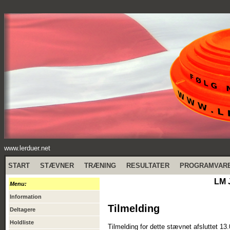
www.lerduer.net
START
STÆVNER
TRÆNING
RESULTATER
PROGRAMVAR
LM 
Menu:
Information
Tilmelding
Deltagere
Holdliste
Tilmelding for dette stævnet afsluttet 13