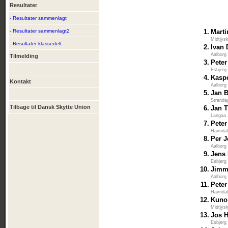
Resultater
- Resultater sammenlagt
- Resultater sammenlagt2
1.
Mart
Midtjys
- Resultater klassedelt
2.
Ivan
Aalborg
Tilmelding
3.
Peter
Esbjerg
4.
Kaspe
Kontakt
Aalborg
5.
Jan B
Stranda
Tilbage til Dansk Skytte Union
6.
Jan 
Langaa 
7.
Pete
Havndal
8.
Per 
Aalborg
9.
Jens
Esbjerg
10.
Jimm
Aalborg
11.
Peter
Havndal
12.
Kuno
Midtjys
13.
Jos 
Esbjerg