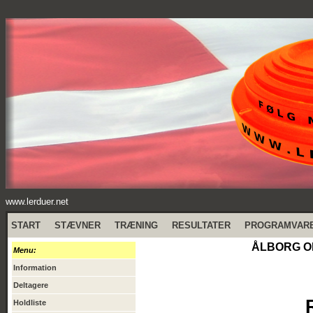
www.lerduer.net
START
STÆVNER
TRÆNING
RESULTATER
PROGRAMVAR
ÅLBORG OB
Menu:
Information
Deltagere
Holdliste