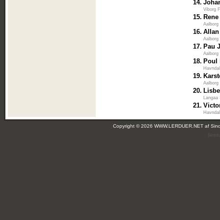
14.
Joha
Viborg 
15.
Rene
Aalborg
16.
Allan
Aalborg
17.
Pau 
Aalborg
18.
Poul
Havndal
19.
Karst
Aalborg
20.
Lisb
Langaa 
21.
Victo
Havndal
Copyright © 2026 WWW.LERDUER.NET af
Sin
(leir