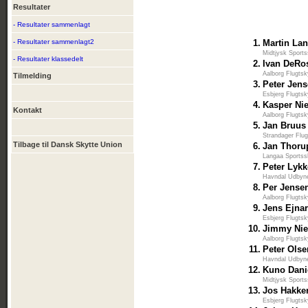
Resultater
- Resultater sammenlagt
- Resultater sammenlagt2
1.
Martin La
Midtjysk Sports
- Resultater klassedelt
2.
Ivan DeRo
Aalborg Flugtsk
Tilmelding
3.
Peter Jen
Esbjerg Flugtsk
4.
Kasper Ni
Kontakt
Aalborg Flugtsk
5.
Jan Bruus
Strandager Flug
Tilbage til Dansk Skytte Union
6.
Jan Thoru
Langaa Sportss
7.
Peter Lyk
Havndal Udbyne
8.
Per Jense
Aalborg Flugtsk
9.
Jens Ejna
Esbjerg Flugtsk
10.
Jimmy Nie
Aalborg Flugtsk
11.
Peter Olse
Havndal Udbyne
12.
Kuno Dani
Midtjysk Sports
13.
Jos Hakke
Esbjerg Flugtsk