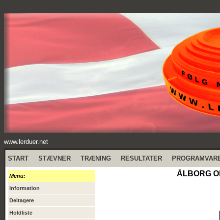
www.lerduer.net
START
STÆVNER
TRÆNING
RESULTATER
PROGRAMVAR
ÅLBORG OB
Menu:
Information
Deltagere
Holdliste