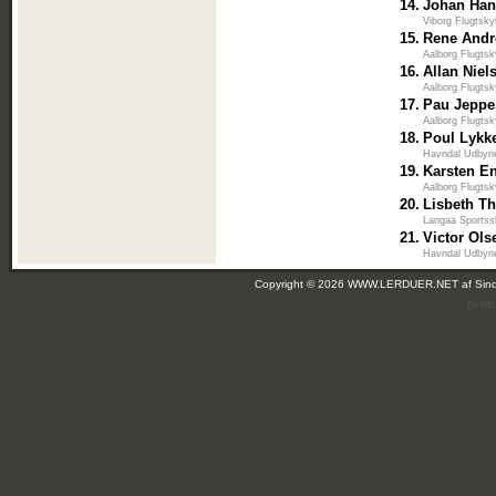
14.
Johan Ha
Viborg Flugtsky
15.
Rene Andr
Aalborg Flugtsk
16.
Allan Niel
Aalborg Flugtsk
17.
Pau Jeppe
Aalborg Flugtsk
18.
Poul Lykk
Havndal Udbyne
19.
Karsten En
Aalborg Flugtsk
20.
Lisbeth T
Langaa Sportss
21.
Victor Ols
Havndal Udbyne
Copyright © 2026 WWW.LERDUER.NET af
Sin
(leir