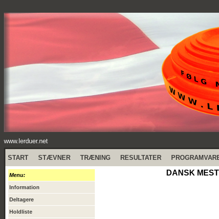
www.lerduer.net
START
STÆVNER
TRÆNING
RESULTATER
PROGRAMVAR
DANSK MESTE
Menu:
Information
Deltagere
Holdliste