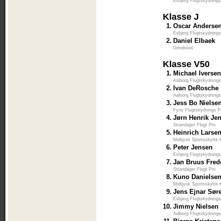
Esbjerg Flugtskydnings
Klasse J
1.
Oscar Anderse
Esbjerg Flugtskydnings
2.
Daniel Elbaek
Grindsted
Klasse V50
1.
Michael Iverse
Aalborg Flugtskydnings
2.
Ivan DeRosche
Aalborg Flugtskydnings
3.
Jess Bo Nielse
Fyns Flugtskydnings F
4.
Jørn Henrik Je
Strandager Flugt Pro
5.
Heinrich Larse
Midtjysk Sportsskytte 
6.
Peter Jensen
Esbjerg Flugtskydnings
7.
Jan Bruus Fred
Strandager Flugt Pro
8.
Kuno Danielse
Midtjysk Sportsskytte 
9.
Jens Ejnar Sør
Esbjerg Flugtskydnings
10.
Jimmy Nielsen
Aalborg Flugtskydnings