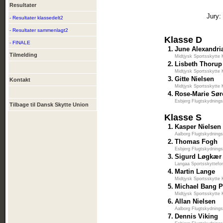
Resultater
Jury:
- Resultater klassedelt2
- Resultater sammenlagt2
Klasse D
- FINALE
1.
June Alexandri
Tilmelding
Midtjysk Sportsskytte 
2.
Lisbeth Thorup
Midtjysk Sportsskytte 
3.
Gitte Nielsen
Kontakt
Midtjysk Sportsskytte 
4.
Rose-Marie Sø
Esbjerg Flugtskydnings
Tilbage til Dansk Skytte Union
Klasse S
1.
Kasper Nielsen
Aalborg Flugtskydnings
2.
Thomas Fogh
Esbjerg Flugtskydnings
3.
Sigurd Løgkær
Langaa Sportsskyttefo
4.
Martin Lange
Midtjysk Sportsskytte 
5.
Michael Bang 
Midtjysk Sportsskytte 
6.
Allan Nielsen
Aalborg Flugtskydnings
7.
Dennis Viking