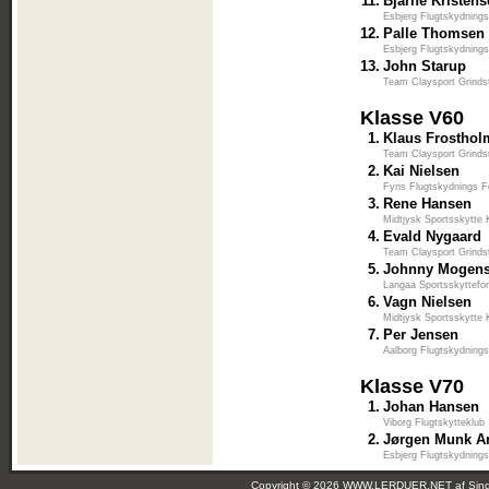
11.
Bjarne Kristen
Esbjerg Flugtskydnings
12.
Palle Thomsen
Esbjerg Flugtskydnings
13.
John Starup
Team Claysport Grinds
Klasse V60
1.
Klaus Frosthol
Team Claysport Grinds
2.
Kai Nielsen
Fyns Flugtskydnings F
3.
Rene Hansen
Midtjysk Sportsskytte 
4.
Evald Nygaard
Team Claysport Grinds
5.
Johnny Mogen
Langaa Sportsskyttefo
6.
Vagn Nielsen
Midtjysk Sportsskytte 
7.
Per Jensen
Aalborg Flugtskydnings
Klasse V70
1.
Johan Hansen
Viborg Flugtskytteklub
2.
Jørgen Munk A
Esbjerg Flugtskydnings
Copyright © 2026 WWW.LERDUER.NET af
Sin