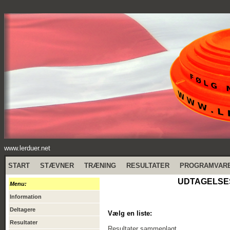
www.lerduer.net
START
STÆVNER
TRÆNING
RESULTATER
PROGRAMVAR
UDTAGELSES 
Menu:
Information
Deltagere
Vælg en liste:
Resultater
Resultater sammenlagt