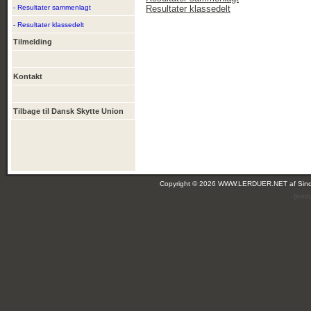
- Resultater sammenlagt
Resultater klassedelt
- Resultater klassedelt
Tilmelding
Kontakt
Tilbage til Dansk Skytte Union
Copyright © 2026 WWW.LERDUER.NET af
Sin
(leir