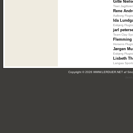
Gitte Niel
Tiset Jagtfore
Rene Andr
Aalborg Flugt
Ida Lundg
Esbjerg Flugt
jarl peters
Team Clay Sy
Flemming
Horsens Flugt
Jørgen Mu
Esbjerg Flugt
Lisbeth T
Langaa Sports
Copyright © 2026 WWW.LERDUER.NET af
Sin
(leir