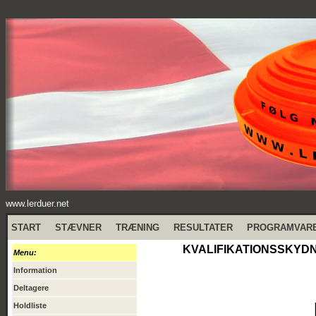
www.lerduer.net
START
STÆVNER
TRÆNING
RESULTATER
PROGRAMVAR
KVALIFIKATIONSSKYDNI
Menu:
Information
Deltagere
Holdliste