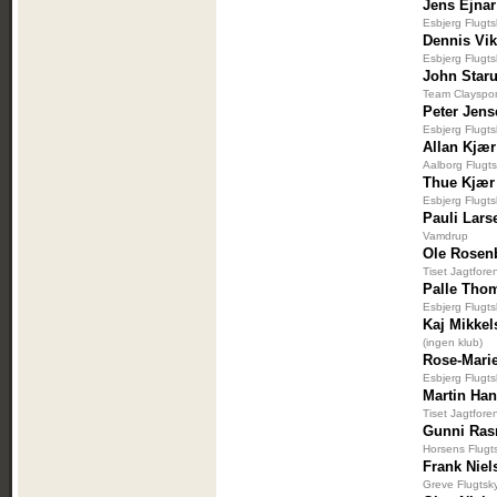
Jens Ejna
Esbjerg Flugt
Dennis Vi
Esbjerg Flugt
John Star
Team Clayspor
Peter Jen
Esbjerg Flugt
Allan Kjær
Aalborg Flugt
Thue Kjær
Esbjerg Flugt
Pauli Lars
Vamdrup
Ole Rosen
Tiset Jagtfore
Palle Tho
Esbjerg Flugt
Kaj Mikkel
(ingen klub)
Rose-Mari
Esbjerg Flugt
Martin Ha
Tiset Jagtfore
Gunni Ra
Horsens Flugt
Frank Niel
Greve Flugtsk