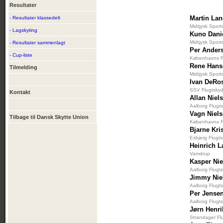
Resultater
Martin La
- Resultater klassedelt
Midtjysk Sport
- Lagskyting
Kuno Dani
Midtjysk Sport
- Resultater sammenlagt
Per Ander
- Cup-liste
Københavns Fl
Rene Hans
Tilmelding
Midtjysk Sport
Ivan DeRo
SSV Flugtskyd
Kontakt
Allan Niel
Aalborg Flugt
Vagn Niel
Tilbage til Dansk Skytte Union
Københavns Fl
Bjarne Kri
Esbjerg Flugt
Heinrich L
Vamdrup
Kasper Nie
Aalborg Flugt
Jimmy Nie
Aalborg Flugt
Per Jense
Aalborg Flugt
Jørn Henr
Strandager Fl