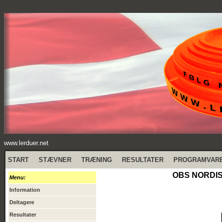
www.lerduer.net
START
STÆVNER
TRÆNING
RESULTATER
PROGRAMVAR
OBS NORDIS
Menu:
Information
Deltagere
Resultater