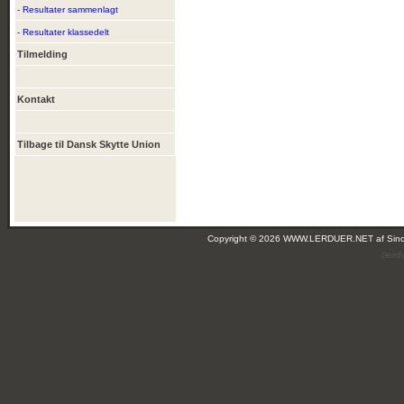
- Resultater sammenlagt
- Resultater klassedelt
Tilmelding
Kontakt
Tilbage til Dansk Skytte Union
Copyright © 2026 WWW.LERDUER.NET af
Sin
(leir