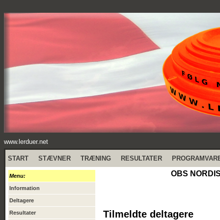
www.lerduer.net
START
STÆVNER
TRÆNING
RESULTATER
PROGRAMVAR
OBS NORDIS
Menu:
Information
Deltagere
Tilmeldte deltagere
Resultater