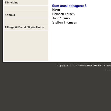
Tilmelding
Sum antal deltagere: 3
Navn
Heinrich Larsen
Kontakt
John Starup
Steffen Thomsen
Tilbage til Dansk Skytte Union
Copyright © 2026 WWW.LERDUER.NET af
Sin
(leir