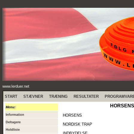
www.lerduer.net
START
STÆVNER
TRÆNING
RESULTATER
PROGRAMVAR
HORSENS 
Menu:
Information
HORSENS
Deltagere
NORDISK TRAP
Holdliste
INDBYDELSE