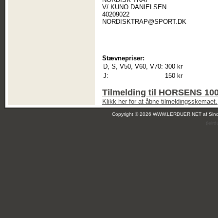
V/ KUNO DANIELSEN
40209022
NORDISKTRAP@SPORT.DK
Stævnepriser:
D, S, V50, V60, V70:
300 kr
J:
150 kr
Tilmelding til HORSENS 
Klikk her for at åbne tilmeldingsskemaet.
Copyright © 2026 WWW.LERDUER.NET af
Sin
(leir